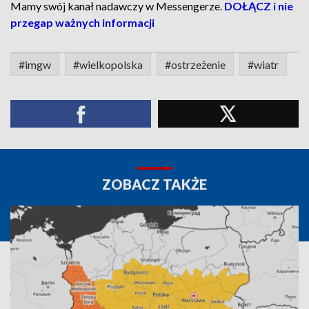
Mamy swój kanał nadawczy w Messengerze.
DOŁĄCZ i nie
przegap ważnych informacji
#imgw
#wielkopolska
#ostrzeżenie
#wiatr
ZOBACZ TAKŻE