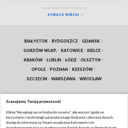
ZOBACZ WIĘCEJ
BIAŁYSTOK
/
BYDGOSZCZ
/
GDAŃSK
/
GORZÓW WLKP.
/
KATOWICE
/
KIELCE
/
KRAKÓW
/
LUBLIN
/
ŁÓDŹ
/
OLSZTYN
/
OPOLE
/
POZNAŃ
/
RZESZÓW
/
SZCZECIN
/
WARSZAWA
/
WROCŁAW
Szanujemy Twoją prywatność
Dołącz do nas:
Kliknij "Akceptuję i przechodzę do serwisu", aby wyrazić zgody na
korzystanie z technologii automatycznego śledzenia i zbierania danych,
TVP
dostęp do informacji na Twoim urządzeniu końcowym i ich
Abonament TVP
przechowywanie oraz na przetwarzanie Twoich danych osobowych przez