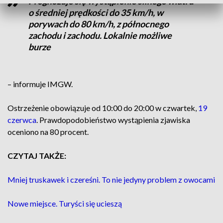
Prognozuje się wystąpienie silnego wiatru
o średniej prędkości do 35 km/h, w
porywach do 80 km/h, z północnego
zachodu i zachodu. Lokalnie możliwe
burze
– informuje IMGW.
Ostrzeżenie obowiązuje od 10:00 do 20:00 w czwartek,
19
czerwca
. Prawdopodobieństwo wystąpienia zjawiska
oceniono na 80 procent.
CZYTAJ TAKŻE:
Mniej truskawek i czereśni. To nie jedyny problem z owocami
Nowe miejsce. Turyści się ucieszą