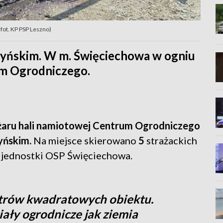
(fot. KP PSP Leszno)
zyńskim. W m. Święciechowa w ogniu
um Ogrodniczego.
żaru hali namiotowej Centrum Ogrodniczego
yńskim.
Na miejsce skierowano
5
strażackich
2 jednostki OSP Święciechowa.
etrów kwadratowych obiektu.
riały ogrodnicze jak ziemia