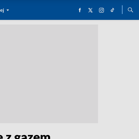
ej
e z gazem