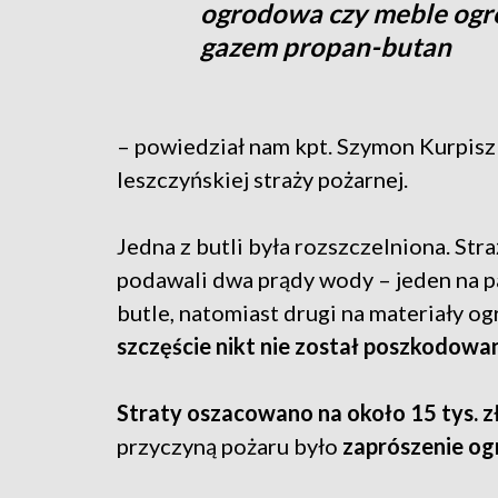
ogrodowa czy meble ogro
gazem propan-butan
– powiedział nam kpt. Szymon Kurpisz
leszczyńskiej straży pożarnej.
Jedna z butli była rozszczelniona.
Stra
podawali dwa prądy wody
– jeden na p
butle, natomiast drugi na materiały o
szczęście nikt nie został poszkodowa
Straty oszacowano na około 15 tys. z
przyczyną pożaru było
zaprószenie ogn