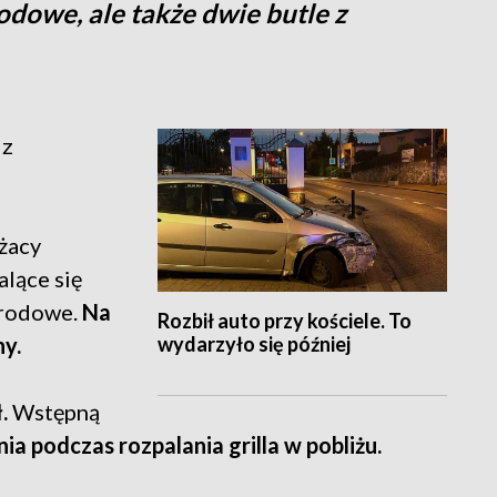
dowe, ale także dwie butle z
 z
żacy
alące się
grodowe.
Na
Rozbił auto przy kościele. To
wydarzyło się później
ny.
ł.
Wstępną
ia podczas rozpalania grilla w pobliżu.