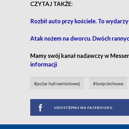
CZYTAJ TAKŻE:
Rozbił auto przy kościele. To wydarzył
Atak nożem na dworcu. Dwóch ranny
Mamy swój kanał nadawczy w Messe
informacji
#pożar hali namiotowej
#święciechowa
UDOSTĘPNIJ NA FACEBOOKU