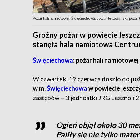
Pożar hali namiotowej, Święciechowa, powiat leszczyński, pożar 
Groźny pożar w powiecie leszc
stanęła hala namiotowa Centr
Święciechowa
: pożar hali namiotowej
W czwartek, 19 czerwca doszło do
po
w m.
Święciechowa
w powiecie leszcz
zastępów – 3 jednostki JRG Leszno i 
Ogień objął około 30 m
Paliły się nie tylko mate