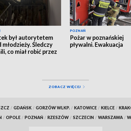
Ń
POZNAŃ
tek był autorytetem
Pożar w poznańskiej
 młodzieży. Śledczy
pływalni. Ewakuacja
li, co miał robić przez
ZOBACZ WIĘCEJ
SZCZ
/
GDAŃSK
/
GORZÓW WLKP.
/
KATOWICE
/
KIELCE
/
KRA
N
/
OPOLE
/
POZNAŃ
/
RZESZÓW
/
SZCZECIN
/
WARSZAWA
/
W