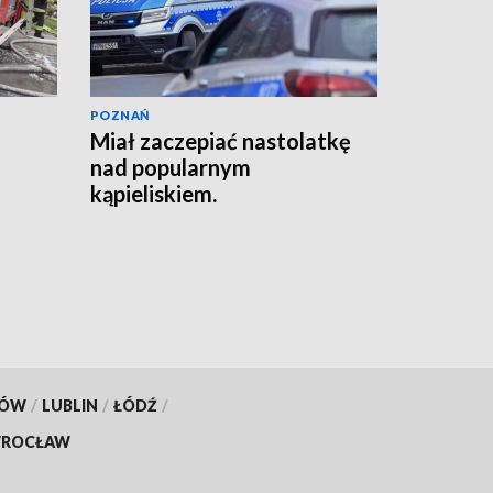
POZNAŃ
Miał zaczepiać nastolatkę
nad popularnym
kąpieliskiem.
Interweniowała policja
[AKTUALIZACJA]
KÓW
/
LUBLIN
/
ŁÓDŹ
/
ROCŁAW