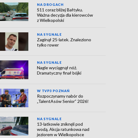
NA DROGACH
S11 coraz bliżej Bałtyku.
Ważna decyzja dla kierowców
z Wielkopolski
NA SYGNALE
Zaginął 25-latek. Znaleziono
tylko rower
NA SYGNALE
Nagle wyciągnął nóż.
Dramatyczny finał bójki
W TVP3 POZNAŃ
Rozpoczynamy nabór do
„TalentAsów Senior” 2026!
NA SYGNALE
13-latkowie zniknęli pod
wodą. Akcja ratunkowa nad
jeziorem w Wielkopolsce