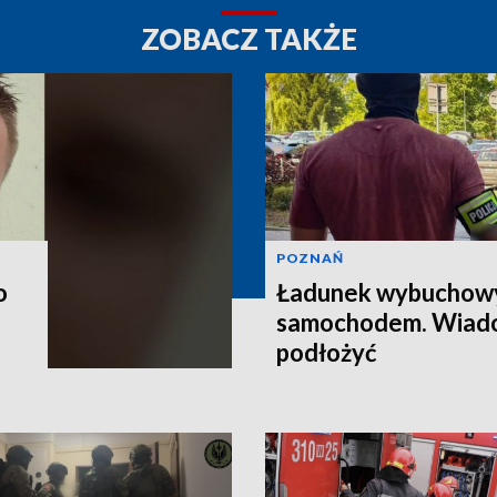
ZOBACZ TAKŻE
POZNAŃ
o
Ładunek wybuchow
samochodem. Wiado
podłożyć