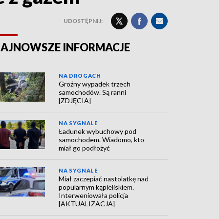
UDOSTĘPNIJ:
AJNOWSZE INFORMACJE
NA DROGACH
Groźny wypadek trzech
samochodów. Są ranni
[ZDJĘCIA]
NA SYGNALE
Ładunek wybuchowy pod
samochodem. Wiadomo, kto
miał go podłożyć
NA SYGNALE
Miał zaczepiać nastolatkę nad
popularnym kąpieliskiem.
Interweniowała policja
[AKTUALIZACJA]