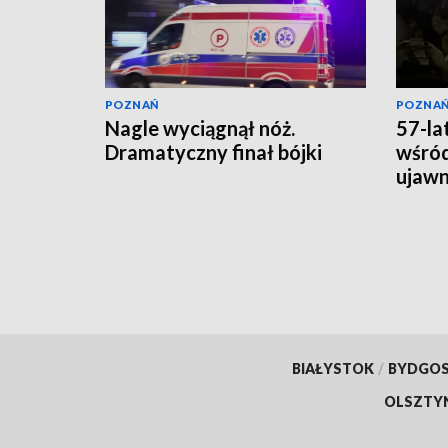
POZNAŃ
POZNA
Nagle wyciągnął nóż.
57-la
Dramatyczny finał bójki
wśród
ujawni
lata
BIAŁYSTOK
/
BYDGO
OLSZTY