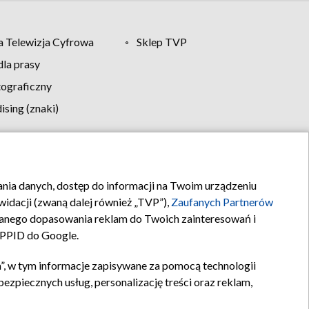
 Telewizja Cyfrowa
Sklep TVP
la prasy
tograficzny
sing (znaki)
klamy
Kontakt
rania danych, dostęp do informacji na Twoim urządzeniu
idacji (zwaną dalej również „TVP”),
Zaufanych Partnerów
anego dopasowania reklam do Twoich zainteresowań i
a PPID do Google.
”, w tym informacje zapisywane za pomocą technologii
zpiecznych usług, personalizację treści oraz reklam,