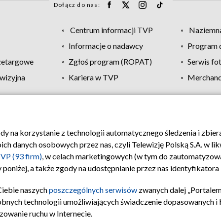
Dołącz do nas:
Centrum informacji TVP
Naziemna
Informacje o nadawcy
Program d
zetargowe
Zgłoś program (ROPAT)
Serwis fo
wizyjna
Kariera w TVP
Merchandi
Polityka prywatności
Moje zgody
Pomoc
Biuro re
ody na korzystanie z technologii automatycznego śledzenia i zbie
 danych osobowych przez nas, czyli Telewizję Polską S.A. w likw
VP (93 firm)
, w celach marketingowych (w tym do zautomatyzow
 poniżej, a także zgody na udostępnianie przez nas identyfikator
Ciebie naszych
poszczególnych serwisów
zwanych dalej „Portalem
obnych technologii umożliwiających świadczenie dopasowanych i be
zowanie ruchu w Internecie.