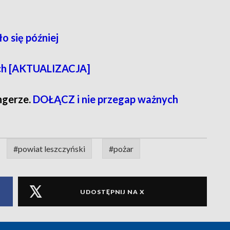
o się później
ch [AKTUALIZACJA]
ngerze.
DOŁĄCZ i nie przegap ważnych
#powiat leszczyński
#pożar
UDOSTĘPNIJ NA X