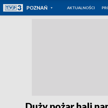
POWRÓT DO
POZNAŃ
AKTUALNOŚCI
PR
TVP REGIONY
Duży pożar hali n