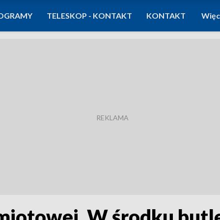
OGRAMY
TELESKOP - KONTAKT
KONTAKT
Więc
amiotowej. W środku butl