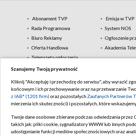
Abonament TVP
Emisja w TVP
Rada Programowa
System NOS
Biuro Reklamy
Ogłoszenie pr
Oferta Handlowa
Akademia Tele
Telegazeta ogłoszenia
Szanujemy Twoją prywatność
Regulamin TVP
Kliknij "Akceptuję i przechodzę do serwisu", aby wyrazić zg
końcowym i ich przechowywanie oraz na przetwarzanie Twoich
z IAB* (1201 firm)
oraz pozostałych
Zaufanych Partnerów T
mierzenia ich skuteczności) i pozostałych, które wskazujemy
Twoje dane osobowe zbierane podczas odwiedzania przez 
takich jak: pliki cookie, sygnalizatory WWW lub innych pod
udostępnianie funkcji mediów społecznościowych oraz anali