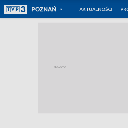
POWRÓT DO
POZNAŃ
AKTUALNOŚCI
PR
TVP REGIONY