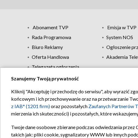
Abonament TVP
Emisja w TVP
Rada Programowa
System NOS
Biuro Reklamy
Ogłoszenie pr
Oferta Handlowa
Akademia Tele
Telegazeta ogłoszenia
Szanujemy Twoją prywatność
Regulamin TVP
Kliknij "Akceptuję i przechodzę do serwisu", aby wyrazić zg
końcowym i ich przechowywanie oraz na przetwarzanie Twoich
z IAB* (1201 firm)
oraz pozostałych
Zaufanych Partnerów T
mierzenia ich skuteczności) i pozostałych, które wskazujemy
Twoje dane osobowe zbierane podczas odwiedzania przez 
takich jak: pliki cookie, sygnalizatory WWW lub innych pod