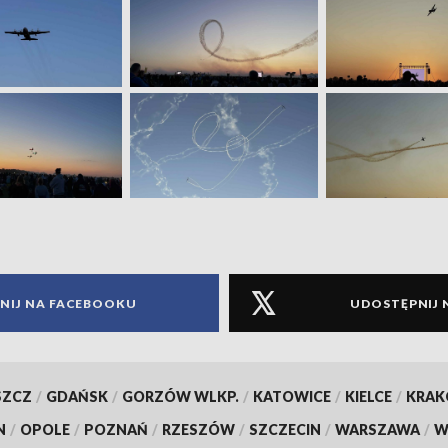
NIJ NA FACEBOOKU
UDOSTĘPNIJ 
SZCZ
/
GDAŃSK
/
GORZÓW WLKP.
/
KATOWICE
/
KIELCE
/
KRA
N
/
OPOLE
/
POZNAŃ
/
RZESZÓW
/
SZCZECIN
/
WARSZAWA
/
W