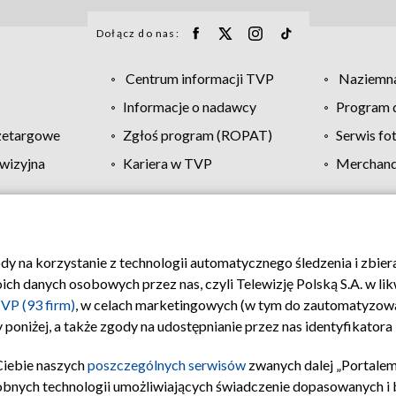
Dołącz do nas:
Centrum informacji TVP
Naziemna
Informacje o nadawcy
Program d
zetargowe
Zgłoś program (ROPAT)
Serwis fo
wizyjna
Kariera w TVP
Merchandi
Polityka prywatności
Moje zgody
Pomoc
Biuro re
ody na korzystanie z technologii automatycznego śledzenia i zbie
 danych osobowych przez nas, czyli Telewizję Polską S.A. w likw
VP (93 firm)
, w celach marketingowych (w tym do zautomatyzow
 poniżej, a także zgody na udostępnianie przez nas identyfikator
Ciebie naszych
poszczególnych serwisów
zwanych dalej „Portalem
obnych technologii umożliwiających świadczenie dopasowanych i be