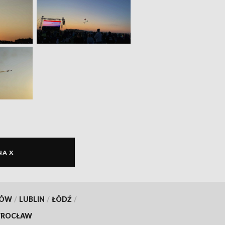
NA X
KÓW
/
LUBLIN
/
ŁÓDŹ
/
ROCŁAW