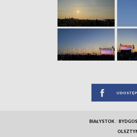
UDOSTĘP
BIAŁYSTOK
/
BYDGO
OLSZTY