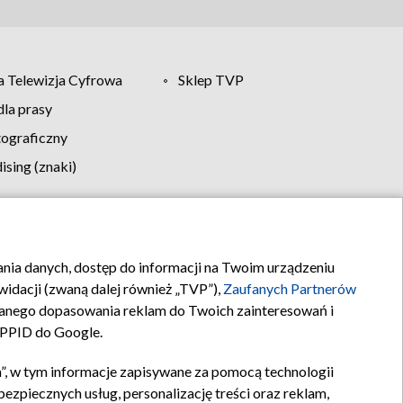
 Telewizja Cyfrowa
Sklep TVP
la prasy
tograficzny
sing (znaki)
klamy
Kontakt
rania danych, dostęp do informacji na Twoim urządzeniu
idacji (zwaną dalej również „TVP”),
Zaufanych Partnerów
anego dopasowania reklam do Twoich zainteresowań i
a PPID do Google.
”, w tym informacje zapisywane za pomocą technologii
zpiecznych usług, personalizację treści oraz reklam,