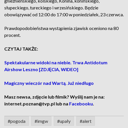
gnieźnieńskiego, kolskiego, Konina, konińskiego,
słupeckiego, tureckiego i wrzesińskiego. Będzie
obowiązywać od 12:00 do 17:00 w poniedziałek, 23 czerwca.
Prawdopodobieństwa wystąpienia zjawisk oceniono na 80
procent.
CZYTAJ TAKŻE:
Spektakularne widoki na niebie. Trwa Antidotum
Airshow Leszno [ZDJĘCIA, WIDEO]
Magiczny wieczór nad Wartą. Już niedługo
Masz newsa, zdjęcie lub filmik? Wyślij nam je na:
internet.poznan@tvp.pl lub na
Facebooku
.
#pogoda
#imgw
#upały
#alert