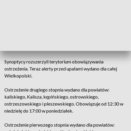
– informuje IMGW.
Prawdopodobieństwo wystąpienia zjawiska w tych
powiatach jest wyższe, wynosi 90%.
AKTUALIZACJA, 22 czerwca
Synoptycy rozszerzyli terytorium obowiązywania
ostrzeżenia. Teraz alerty przed upałami wydano dla całej
Wielkopolski.
Ostrzeżenie drugiego stopnia wydano dla powiatów:
kaliskiego, Kalisza, kępińskiego, ostrowskiego,
ostrzeszowskiego i pleszewskiego. Obowiązuje od 12:30 w
niedzielę do 17:00 w poniedziałek.
Ostrzeżenie pierwszego stopnia wydano dla powiatów: