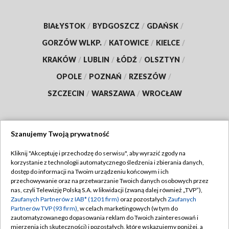
BIAŁYSTOK
/
BYDGOSZCZ
/
GDAŃSK
/
GORZÓW WLKP.
/
KATOWICE
/
KIELCE
/
KRAKÓW
/
LUBLIN
/
ŁÓDŹ
/
OLSZTYN
/
OPOLE
/
POZNAŃ
/
RZESZÓW
/
SZCZECIN
/
WARSZAWA
/
WROCŁAW
Szanujemy Twoją prywatność
Dołącz do nas:
Kliknij "Akceptuję i przechodzę do serwisu", aby wyrazić zgody na
korzystanie z technologii automatycznego śledzenia i zbierania danych,
TVP
dostęp do informacji na Twoim urządzeniu końcowym i ich
Abonament TVP
przechowywanie oraz na przetwarzanie Twoich danych osobowych przez
Regulamin TVP
nas, czyli Telewizję Polską S.A. w likwidacji (zwaną dalej również „TVP”),
Emisja w TVP
Polityka prywatności
Zaufanych Partnerów z IAB* (1201 firm)
oraz pozostałych
Zaufanych
Partnerów TVP (93 firm)
, w celach marketingowych (w tym do
Centrum informacji TVP
Moje zgody
zautomatyzowanego dopasowania reklam do Twoich zainteresowań i
mierzenia ich skuteczności) i pozostałych, które wskazujemy poniżej, a