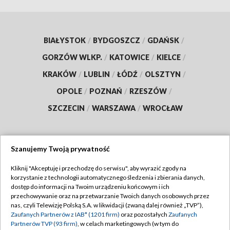
BIAŁYSTOK
/
BYDGOSZCZ
/
GDAŃSK
/
GORZÓW WLKP.
/
KATOWICE
/
KIELCE
/
KRAKÓW
/
LUBLIN
/
ŁÓDŹ
/
OLSZTYN
/
OPOLE
/
POZNAŃ
/
RZESZÓW
/
SZCZECIN
/
WARSZAWA
/
WROCŁAW
Szanujemy Twoją prywatność
Dołącz do nas:
Kliknij "Akceptuję i przechodzę do serwisu", aby wyrazić zgody na
korzystanie z technologii automatycznego śledzenia i zbierania danych,
TVP
dostęp do informacji na Twoim urządzeniu końcowym i ich
Abonament TVP
przechowywanie oraz na przetwarzanie Twoich danych osobowych przez
Regulamin TVP
nas, czyli Telewizję Polską S.A. w likwidacji (zwaną dalej również „TVP”),
Emisja w TVP
Polityka prywatności
Zaufanych Partnerów z IAB* (1201 firm)
oraz pozostałych
Zaufanych
Partnerów TVP (93 firm)
, w celach marketingowych (w tym do
Centrum informacji TVP