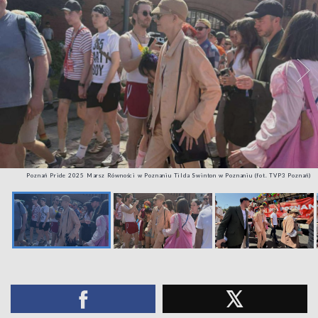
Poznań Pride 2025 Marsz Równości w Poznaniu Tilda Swinton w Poznaniu (fot. TVP3 Poznań)