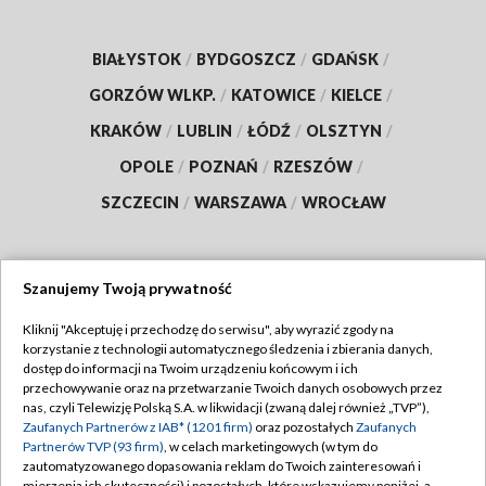
BIAŁYSTOK
/
BYDGOSZCZ
/
GDAŃSK
/
GORZÓW WLKP.
/
KATOWICE
/
KIELCE
/
KRAKÓW
/
LUBLIN
/
ŁÓDŹ
/
OLSZTYN
/
OPOLE
/
POZNAŃ
/
RZESZÓW
/
SZCZECIN
/
WARSZAWA
/
WROCŁAW
Szanujemy Twoją prywatność
Dołącz do nas:
Kliknij "Akceptuję i przechodzę do serwisu", aby wyrazić zgody na
korzystanie z technologii automatycznego śledzenia i zbierania danych,
TVP
dostęp do informacji na Twoim urządzeniu końcowym i ich
Abonament TVP
przechowywanie oraz na przetwarzanie Twoich danych osobowych przez
Regulamin TVP
nas, czyli Telewizję Polską S.A. w likwidacji (zwaną dalej również „TVP”),
Emisja w TVP
Polityka prywatności
Zaufanych Partnerów z IAB* (1201 firm)
oraz pozostałych
Zaufanych
Partnerów TVP (93 firm)
, w celach marketingowych (w tym do
Centrum informacji TVP
Moje zgody
zautomatyzowanego dopasowania reklam do Twoich zainteresowań i
mierzenia ich skuteczności) i pozostałych, które wskazujemy poniżej, a