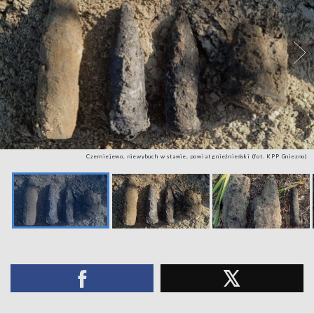
Czerniejewo, niewybuch w stawie, powiat gnieźnieński (fot. KPP Gniezno)