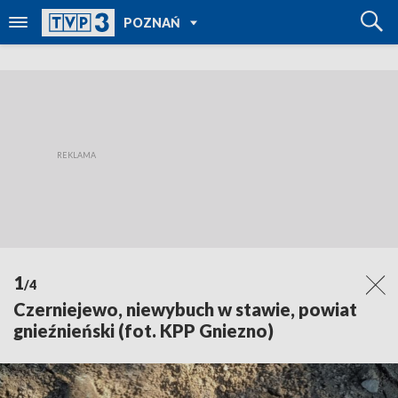
POWRÓT DO
POZNAŃ
TVP REGIONY
1
/4
Czerniejewo, niewybuch w stawie, powiat
gnieźnieński (fot. KPP Gniezno)