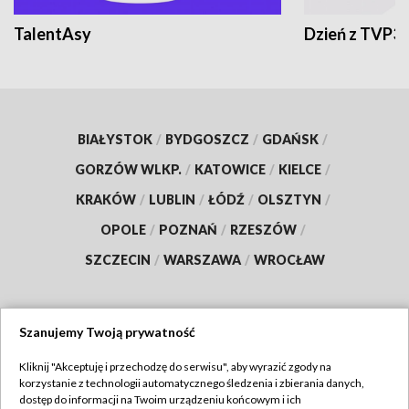
TalentAsy
Dzień z TVP3
BIAŁYSTOK
/
BYDGOSZCZ
/
GDAŃSK
/
GORZÓW WLKP.
/
KATOWICE
/
KIELCE
/
KRAKÓW
/
LUBLIN
/
ŁÓDŹ
/
OLSZTYN
/
OPOLE
/
POZNAŃ
/
RZESZÓW
/
SZCZECIN
/
WARSZAWA
/
WROCŁAW
Szanujemy Twoją prywatność
Dołącz do nas:
Kliknij "Akceptuję i przechodzę do serwisu", aby wyrazić zgody na
korzystanie z technologii automatycznego śledzenia i zbierania danych,
TVP
dostęp do informacji na Twoim urządzeniu końcowym i ich