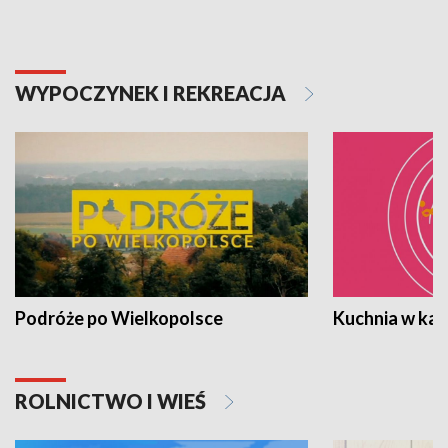
WYPOCZYNEK I REKREACJA
Podróże po Wielkopolsce
Kuchnia w ka
ROLNICTWO I WIEŚ