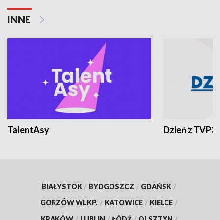
INNE
TalentAsy
Dzień z TVP3
BIAŁYSTOK
/
BYDGOSZCZ
/
GDAŃSK
/
GORZÓW WLKP.
/
KATOWICE
/
KIELCE
/
KRAKÓW
/
LUBLIN
/
ŁÓDŹ
/
OLSZTYN
/