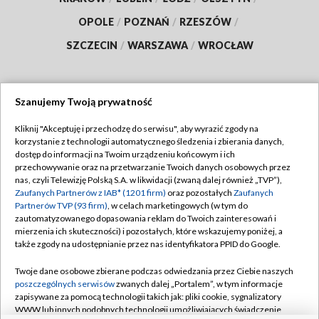
OPOLE
/
POZNAŃ
/
RZESZÓW
/
SZCZECIN
/
WARSZAWA
/
WROCŁAW
Szanujemy Twoją prywatność
Dołącz do nas:
Kliknij "Akceptuję i przechodzę do serwisu", aby wyrazić zgody na
korzystanie z technologii automatycznego śledzenia i zbierania danych,
TVP
dostęp do informacji na Twoim urządzeniu końcowym i ich
Abonament TVP
przechowywanie oraz na przetwarzanie Twoich danych osobowych przez
Regulamin TVP
nas, czyli Telewizję Polską S.A. w likwidacji (zwaną dalej również „TVP”),
Emisja w TVP
Zaufanych Partnerów z IAB* (1201 firm)
oraz pozostałych
Zaufanych
Polityka prywatności
Partnerów TVP (93 firm)
, w celach marketingowych (w tym do
Centrum informacji TVP
Moje zgody
zautomatyzowanego dopasowania reklam do Twoich zainteresowań i
mierzenia ich skuteczności) i pozostałych, które wskazujemy poniżej, a
Naziemna Telewizja Cyfrowa
Pomoc
także zgody na udostępnianie przez nas identyfikatora PPID do Google.
Sklep TVP
Biuro reklamy
Twoje dane osobowe zbierane podczas odwiedzania przez Ciebie naszych
Rada Programowa
poszczególnych serwisów
zwanych dalej „Portalem”, w tym informacje
Kontakt
zapisywane za pomocą technologii takich jak: pliki cookie, sygnalizatory
System NOS
WWW lub innych podobnych technologii umożliwiających świadczenie