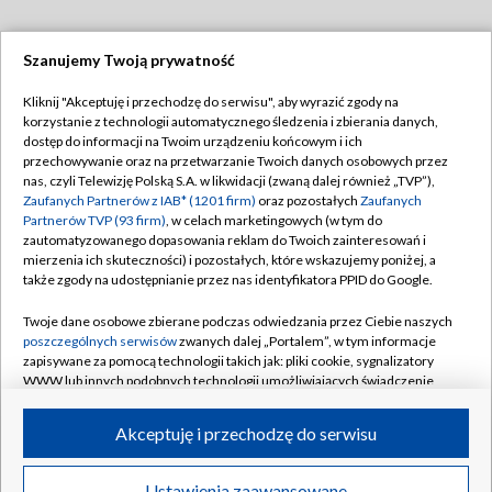
Szanujemy Twoją prywatność
Dołącz do nas:
Kliknij "Akceptuję i przechodzę do serwisu", aby wyrazić zgody na
korzystanie z technologii automatycznego śledzenia i zbierania danych,
TVP
dostęp do informacji na Twoim urządzeniu końcowym i ich
Abonament TVP
przechowywanie oraz na przetwarzanie Twoich danych osobowych przez
Regulamin TVP
nas, czyli Telewizję Polską S.A. w likwidacji (zwaną dalej również „TVP”),
Emisja w TVP
Polityka prywatności
Zaufanych Partnerów z IAB* (1201 firm)
oraz pozostałych
Zaufanych
Partnerów TVP (93 firm)
, w celach marketingowych (w tym do
Centrum informacji TVP
Moje zgody
zautomatyzowanego dopasowania reklam do Twoich zainteresowań i
mierzenia ich skuteczności) i pozostałych, które wskazujemy poniżej, a
Naziemna Telewizja Cyfrowa
Pomoc
także zgody na udostępnianie przez nas identyfikatora PPID do Google.
Sklep TVP
Biuro reklamy
Twoje dane osobowe zbierane podczas odwiedzania przez Ciebie naszych
Rada Programowa
Kontakt
poszczególnych serwisów
zwanych dalej „Portalem”, w tym informacje
zapisywane za pomocą technologii takich jak: pliki cookie, sygnalizatory
System NOS
WWW lub innych podobnych technologii umożliwiających świadczenie
dopasowanych i bezpiecznych usług, personalizację treści oraz reklam,
Informacje o nadawcy
Kanały
udostępnianie funkcji mediów społecznościowych oraz analizowanie
Akceptuję i przechodzę do serwisu
ruchu w Internecie.
Program dla prasy
©2026 Telewizja Polska S.A. w likwidacji
Biuro Reklamy
Twoje dane osobowe zbierane podczas odwiedzania przez Ciebie
Ustawienia zaawansowane