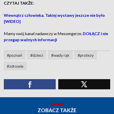
CZYTAJ TAKŻE:
Wewnątrz człowieka. Takiej wystawy jeszcze nie było
[WIDEO]
Mamy swój kanał nadawczy w Messengerze.
DOŁĄCZ i nie
przegap ważnych informacji
#poznań
#dzieci
#wady rąk
#protezy
#zdrowie
ZOBACZ TAKŻE