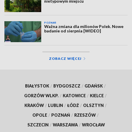
nietypowym miejscu
POZNAŃ
Ważna zmiana dla milionów Polek. Nowe
badanie od sierpnia [WIDEO]
ZOBACZ WIĘCEJ
BIAŁYSTOK
/
BYDGOSZCZ
/
GDAŃSK
/
GORZÓW WLKP.
/
KATOWICE
/
KIELCE
/
KRAKÓW
/
LUBLIN
/
ŁÓDŹ
/
OLSZTYN
/
OPOLE
/
POZNAŃ
/
RZESZÓW
/
SZCZECIN
/
WARSZAWA
/
WROCŁAW