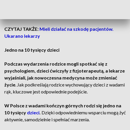
– powiedziała Magdalena Zaborowska, współorganizatorka
Ogólnopolskiego Spotkania Rodzin
Dzieci
z Wadami Rąk.
CZYTAJ TAKŻE:
Mieli działać na szkodę pacjentów.
Ukarano lekarzy
Jedno na 10 tysięcy dzieci
Podczas wydarzenia rodzice mogli spotkać się z
psychologiem, dzieci ćwiczyły z fizjoterapeutą, a lekarze
wyjaśniali, jak nowoczesna medycyna może zmieniać
życie
. Jak podkreślają rodzice wychowujący dzieci z wadami
rąk, kluczowe jest odpowiednie podejście.
W Polsce z wadami kończyn górnych rodzi się jedno na
10 tysięcy
dzieci
.
Dzięki odpowiedniemu wsparciu mogą żyć
aktywnie, samodzielnie i spełniać marzenia.