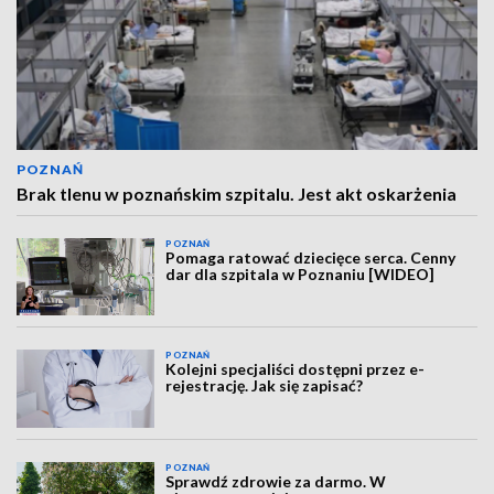
POZNAŃ
Brak tlenu w poznańskim szpitalu. Jest akt oskarżenia
POZNAŃ
Pomaga ratować dziecięce serca. Cenny
dar dla szpitala w Poznaniu [WIDEO]
POZNAŃ
Kolejni specjaliści dostępni przez e-
rejestrację. Jak się zapisać?
POZNAŃ
Sprawdź zdrowie za darmo. W