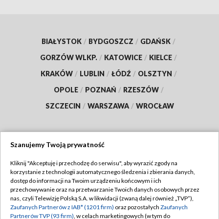
BIAŁYSTOK
/
BYDGOSZCZ
/
GDAŃSK
/
GORZÓW WLKP.
/
KATOWICE
/
KIELCE
/
KRAKÓW
/
LUBLIN
/
ŁÓDŹ
/
OLSZTYN
/
OPOLE
/
POZNAŃ
/
RZESZÓW
/
SZCZECIN
/
WARSZAWA
/
WROCŁAW
Szanujemy Twoją prywatność
Dołącz do nas:
Kliknij "Akceptuję i przechodzę do serwisu", aby wyrazić zgody na
korzystanie z technologii automatycznego śledzenia i zbierania danych,
TVP
dostęp do informacji na Twoim urządzeniu końcowym i ich
Abonament TVP
przechowywanie oraz na przetwarzanie Twoich danych osobowych przez
Regulamin TVP
nas, czyli Telewizję Polską S.A. w likwidacji (zwaną dalej również „TVP”),
Emisja w TVP
Zaufanych Partnerów z IAB* (1201 firm)
oraz pozostałych
Zaufanych
Polityka prywatności
Partnerów TVP (93 firm)
, w celach marketingowych (w tym do