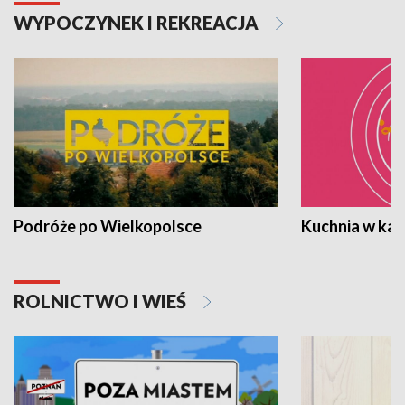
WYPOCZYNEK I REKREACJA
Podróże po Wielkopolsce
Kuchnia w ka
ROLNICTWO I WIEŚ