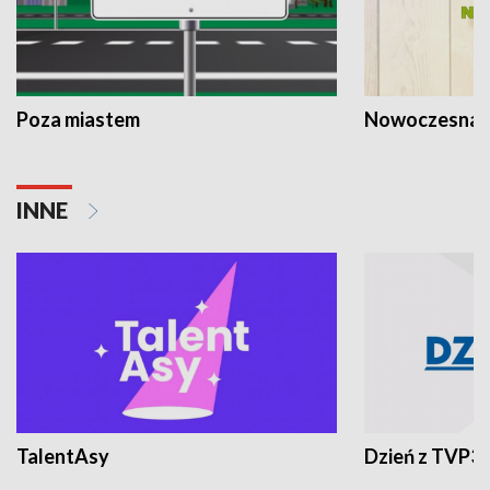
Poza miastem
Nowoczesna 
INNE
TalentAsy
Dzień z TVP3