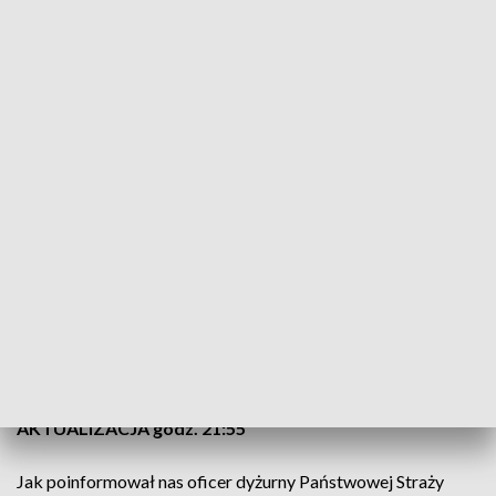
CZYTAJ TAKŻE:
Przygnieciony przez auto. Koszmar nad
jeziorem [ZDJĘCIA]
AKTUALIZACJA godz. 19:30
Jak ustalił reporter Teleskopu, zdarzenie zgłosiła grupa
nastolatków.
Mężczyzna, który skoczył do
Jeziora
Rusałka
i nie wypłynął miał ok. 180 cm wzrostu i
siwiejące włosy
Cały czas trwają poszukiwania mężczyzny.
CZYTAJ TAKŻE:
Śmiertelny wypadek. Nie żyje 22-latek
[ZDJĘCIA]
AKTUALIZACJA godz. 21:55
Jak poinformował nas oficer dyżurny Państwowej Straży