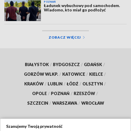
POZNAŃ
Ładunek wybuchowy pod samochodem.
Wiadomo, kto miał go podłożyć
ZOBACZ WIĘCEJ
BIAŁYSTOK
/
BYDGOSZCZ
/
GDAŃSK
/
GORZÓW WLKP.
/
KATOWICE
/
KIELCE
/
KRAKÓW
/
LUBLIN
/
ŁÓDŹ
/
OLSZTYN
/
OPOLE
/
POZNAŃ
/
RZESZÓW
/
SZCZECIN
/
WARSZAWA
/
WROCŁAW
Szanujemy Twoją prywatność
Dołącz do nas: