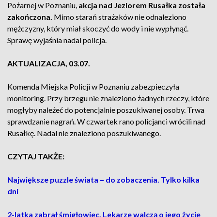
Pożarnej w Poznaniu,
akcja nad Jeziorem Rusałka została
zakończona.
Mimo starań strażaków nie odnaleziono
mężczyzny, który miał skoczyć do wody i nie wypłynąć.
Sprawę wyjaśnia nadal policja.
AKTUALIZACJA, 03.07.
Komenda Miejska Policji w Poznaniu zabezpieczyła
monitoring. Przy brzegu nie znaleziono żadnych rzeczy, które
mogłyby należeć do potencjalnie poszukiwanej osoby. Trwa
sprawdzanie nagrań. W czwartek rano policjanci wrócili nad
Rusałkę. Nadal nie znaleziono poszukiwanego.
CZYTAJ TAKŻE:
Największe puzzle świata – do zobaczenia. Tylko kilka
dni
2-latka zabrał śmigłowiec. Lekarze walczą o jego życie