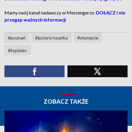
Mamy swój kanał nadawczy w Messengerze.
DOŁĄCZ i nie
przegap ważnych informacji
#poznań
#jezioro rusałka
#utonięcie
#topielec
ZOBACZ TAKŻE