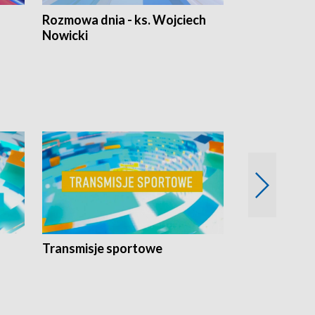
Rozmowa dnia - ks. Wojciech
Euro Fakty
Nowicki
Transmisje sportowe
Reportaże s