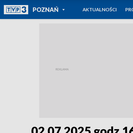
POWRÓT DO
POZNAŃ
AKTUALNOŚCI
PR
TVP REGIONY
02.07.2025 godz.1