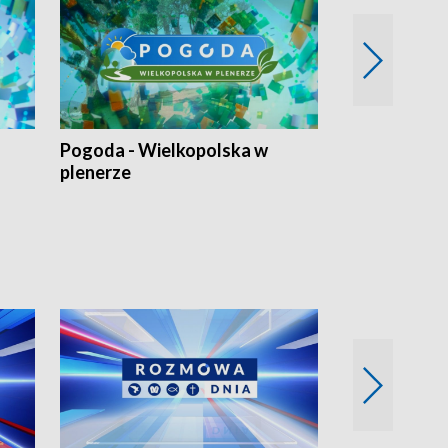
Pogoda - Wielkopolska w
Eko prognoza
plenerze