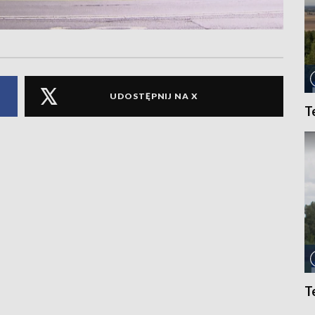
UDOSTĘPNIJ NA X
T
T