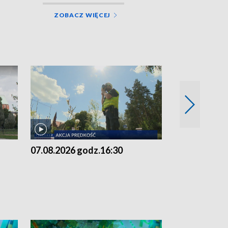
ZOBACZ WIĘCEJ
07.08.2026 godz.16:30
07.08.2026 g