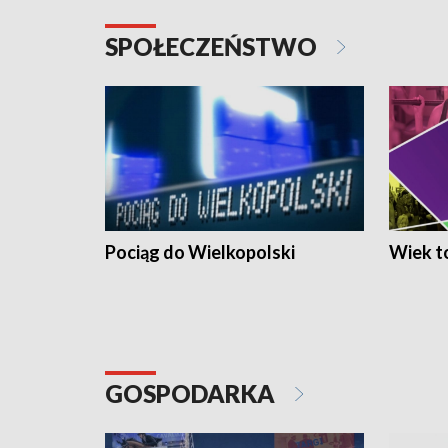
SPOŁECZEŃSTWO
Pociąg do Wielkopolski
Wiek to
GOSPODARKA