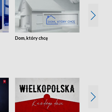
Dom, który chcę
Biznes Wielk