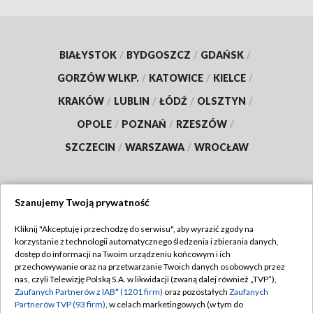
BIAŁYSTOK
/
BYDGOSZCZ
/
GDAŃSK
/
GORZÓW WLKP.
/
KATOWICE
/
KIELCE
/
KRAKÓW
/
LUBLIN
/
ŁÓDŹ
/
OLSZTYN
/
OPOLE
/
POZNAŃ
/
RZESZÓW
/
SZCZECIN
/
WARSZAWA
/
WROCŁAW
Szanujemy Twoją prywatność
Dołącz do nas:
Kliknij "Akceptuję i przechodzę do serwisu", aby wyrazić zgody na
korzystanie z technologii automatycznego śledzenia i zbierania danych,
TVP
dostęp do informacji na Twoim urządzeniu końcowym i ich
Abonament TVP
przechowywanie oraz na przetwarzanie Twoich danych osobowych przez
Regulamin TVP
nas, czyli Telewizję Polską S.A. w likwidacji (zwaną dalej również „TVP”),
Emisja w TVP
Zaufanych Partnerów z IAB* (1201 firm)
oraz pozostałych
Zaufanych
Polityka prywatności
Partnerów TVP (93 firm)
, w celach marketingowych (w tym do
Centrum informacji TVP