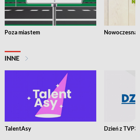
Poza miastem
Nowoczesna 
INNE
TalentAsy
Dzień z TVP3