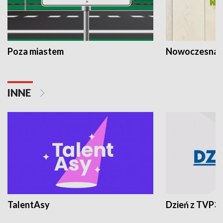
Poza miastem
Nowoczesna 
INNE
TalentAsy
Dzień z TVP3