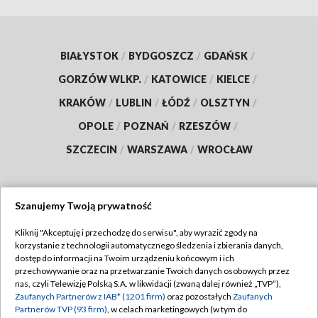
BIAŁYSTOK
/
BYDGOSZCZ
/
GDAŃSK
/
GORZÓW WLKP.
/
KATOWICE
/
KIELCE
/
KRAKÓW
/
LUBLIN
/
ŁÓDŹ
/
OLSZTYN
/
OPOLE
/
POZNAŃ
/
RZESZÓW
/
SZCZECIN
/
WARSZAWA
/
WROCŁAW
Szanujemy Twoją prywatność
Dołącz do nas:
Kliknij "Akceptuję i przechodzę do serwisu", aby wyrazić zgody na
korzystanie z technologii automatycznego śledzenia i zbierania danych,
TVP
dostęp do informacji na Twoim urządzeniu końcowym i ich
Abonament TVP
przechowywanie oraz na przetwarzanie Twoich danych osobowych przez
Regulamin TVP
nas, czyli Telewizję Polską S.A. w likwidacji (zwaną dalej również „TVP”),
Emisja w TVP
Zaufanych Partnerów z IAB* (1201 firm)
oraz pozostałych
Zaufanych
Polityka prywatności
Partnerów TVP (93 firm)
, w celach marketingowych (w tym do
Centrum informacji TVP