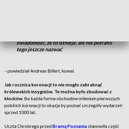
Kiedyś to hartowanie żelaza było czystą
alchemią. Dziś wiemy jak to się dzieje, ale
niesamowite, że ci ludzie mieli
świadomość, że to istnieje, ale nie potrafili
tego jeszcze nazwać
– powiedział Andreas Billert, kowal.
Jak rocznica koronacji to nie mogło zabraknąć
królewskich insygniów. Te można było zbudować z
klocków.
Bo każda forma obchodów milenium pierwszych
polskich koronacji to okazja by poznać szczegóły wydarzeń
sprzed 1000 lat.
Uczta Chrobrego przed
Bramą Poznania
stanowiła część