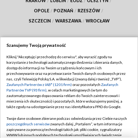
KRAKÓW
/
LUBLIN
/
ŁÓDŹ
/
OLSZTYN
/
OPOLE
/
POZNAŃ
/
RZESZÓW
/
SZCZECIN
/
WARSZAWA
/
WROCŁAW
Szanujemy Twoją prywatność
Dołącz do nas:
Kliknij "Akceptuję i przechodzę do serwisu", aby wyrazić zgody na
korzystanie z technologii automatycznego śledzenia i zbierania danych,
TVP
dostęp do informacji na Twoim urządzeniu końcowym i ich
Abonament TVP
przechowywanie oraz na przetwarzanie Twoich danych osobowych przez
Regulamin TVP
nas, czyli Telewizję Polską S.A. w likwidacji (zwaną dalej również „TVP”),
Emisja w TVP
Polityka prywatności
Zaufanych Partnerów z IAB* (1201 firm)
oraz pozostałych
Zaufanych
Partnerów TVP (93 firm)
, w celach marketingowych (w tym do
Centrum informacji TVP
Moje zgody
zautomatyzowanego dopasowania reklam do Twoich zainteresowań i
mierzenia ich skuteczności) i pozostałych, które wskazujemy poniżej, a
Naziemna Telewizja Cyfrowa
Pomoc
także zgody na udostępnianie przez nas identyfikatora PPID do Google.
Sklep TVP
Biuro reklamy
Twoje dane osobowe zbierane podczas odwiedzania przez Ciebie naszych
Rada Programowa
Kontakt
poszczególnych serwisów
zwanych dalej „Portalem”, w tym informacje
zapisywane za pomocą technologii takich jak: pliki cookie, sygnalizatory
System NOS
WWW lub innych podobnych technologii umożliwiających świadczenie