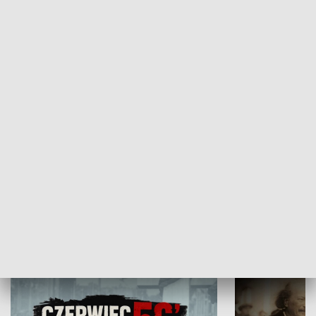
GOSPODARKA
Flesz Targowy
rAZem zmieni
HISTORIA