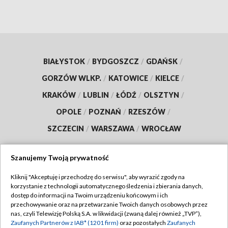
BIAŁYSTOK
/
BYDGOSZCZ
/
GDAŃSK
/
GORZÓW WLKP.
/
KATOWICE
/
KIELCE
/
KRAKÓW
/
LUBLIN
/
ŁÓDŹ
/
OLSZTYN
/
OPOLE
/
POZNAŃ
/
RZESZÓW
/
SZCZECIN
/
WARSZAWA
/
WROCŁAW
Szanujemy Twoją prywatność
Kliknij "Akceptuję i przechodzę do serwisu", aby wyrazić zgody na
Dołącz do nas:
korzystanie z technologii automatycznego śledzenia i zbierania danych,
dostęp do informacji na Twoim urządzeniu końcowym i ich
TVP
przechowywanie oraz na przetwarzanie Twoich danych osobowych przez
nas, czyli Telewizję Polską S.A. w likwidacji (zwaną dalej również „TVP”),
Abonament TVP
Regulamin TVP
Zaufanych Partnerów z IAB* (1201 firm)
oraz pozostałych
Zaufanych