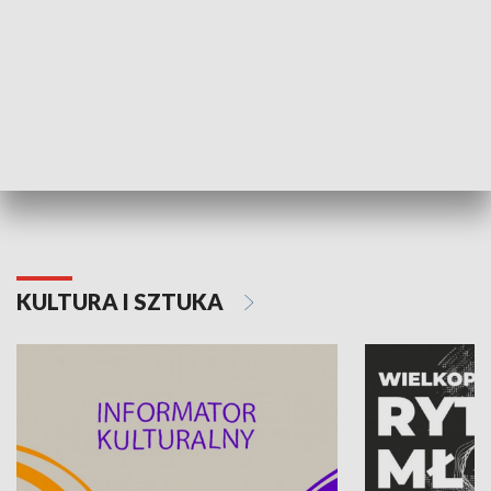
70. rocznica Powstania
Narodowy Dzi
Poznańskiego Czerwca 1956 roku
Powstania Wi
KULTURA I SZTUKA