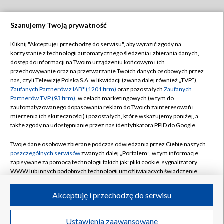
Szanujemy Twoją prywatność
Dołącz do nas:
Kliknij "Akceptuję i przechodzę do serwisu", aby wyrazić zgody na
korzystanie z technologii automatycznego śledzenia i zbierania danych,
TVP
dostęp do informacji na Twoim urządzeniu końcowym i ich
Abonament TVP
przechowywanie oraz na przetwarzanie Twoich danych osobowych przez
Regulamin TVP
nas, czyli Telewizję Polską S.A. w likwidacji (zwaną dalej również „TVP”),
Emisja w TVP
Zaufanych Partnerów z IAB* (1201 firm)
oraz pozostałych
Zaufanych
Polityka prywatności
Partnerów TVP (93 firm)
, w celach marketingowych (w tym do
Centrum informacji TVP
Moje zgody
zautomatyzowanego dopasowania reklam do Twoich zainteresowań i
mierzenia ich skuteczności) i pozostałych, które wskazujemy poniżej, a
Naziemna Telewizja Cyfrowa
Pomoc
także zgody na udostępnianie przez nas identyfikatora PPID do Google.
Sklep TVP
Biuro reklamy
Twoje dane osobowe zbierane podczas odwiedzania przez Ciebie naszych
Rada Programowa
poszczególnych serwisów
zwanych dalej „Portalem”, w tym informacje
Kontakt
zapisywane za pomocą technologii takich jak: pliki cookie, sygnalizatory
System NOS
WWW lub innych podobnych technologii umożliwiających świadczenie
dopasowanych i bezpiecznych usług, personalizację treści oraz reklam,
Informacje o nadawcy
Kanały
udostępnianie funkcji mediów społecznościowych oraz analizowanie
Akceptuję i przechodzę do serwisu
ruchu w Internecie.
Program dla prasy
©2026 Telewizja Polska S.A. w likwidacji
Biuro Reklamy
Twoje dane osobowe zbierane podczas odwiedzania przez Ciebie
Ustawienia zaawansowane