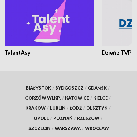
TalentAsy
Dzień z TVP3
BIAŁYSTOK
/
BYDGOSZCZ
/
GDAŃSK
/
GORZÓW WLKP.
/
KATOWICE
/
KIELCE
/
KRAKÓW
/
LUBLIN
/
ŁÓDŹ
/
OLSZTYN
/
OPOLE
/
POZNAŃ
/
RZESZÓW
/
SZCZECIN
/
WARSZAWA
/
WROCŁAW