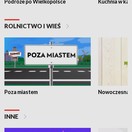
Podróże po Wielkopolsce
Kuchnia w ka
ROLNICTWO I WIEŚ
Poza miastem
Nowoczesna 
INNE