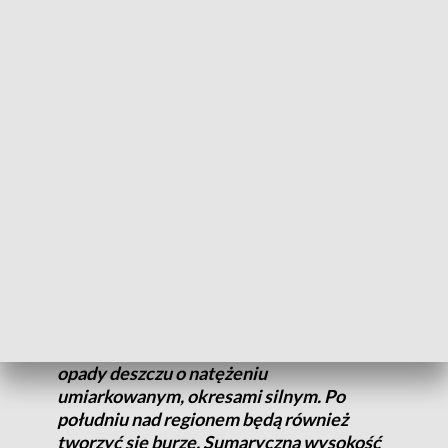
Alertem objęta została także
zachodnia część
Wielkopolski.
CZYTAJ TEŻ:
Ostrzeżenia dla Wielkopolski. Sytuacja
robi się poważna [AKTUALIZACJA]
Deszcze, burze, silny wiatr i grad
Ostrzeżenie pierwszego stopnia przed burzami
obowiązuje
w sobotę 12 lipca od godz. 6:00 do 21:00
. Zagrożenie
występuje w powiatach:
czarnkowsko-trzcianeckim,
międzychodzkim oraz szamotulskim.
Obserwowane i nadal prognozowane są
opady deszczu o natężeniu
umiarkowanym, okresami silnym. Po
południu nad regionem będą również
tworzyć się burze. Sumaryczna wysokość