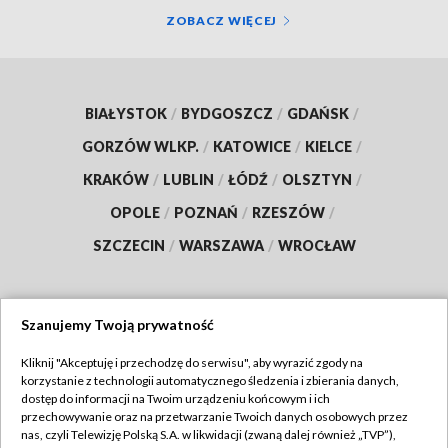
ZOBACZ WIĘCEJ
BIAŁYSTOK
/
BYDGOSZCZ
/
GDAŃSK
/
GORZÓW WLKP.
/
KATOWICE
/
KIELCE
/
KRAKÓW
/
LUBLIN
/
ŁÓDŹ
/
OLSZTYN
/
OPOLE
/
POZNAŃ
/
RZESZÓW
/
SZCZECIN
/
WARSZAWA
/
WROCŁAW
Szanujemy Twoją prywatność
Dołącz do nas:
Kliknij "Akceptuję i przechodzę do serwisu", aby wyrazić zgody na
korzystanie z technologii automatycznego śledzenia i zbierania danych,
TVP
dostęp do informacji na Twoim urządzeniu końcowym i ich
Abonament TVP
przechowywanie oraz na przetwarzanie Twoich danych osobowych przez
Regulamin TVP
nas, czyli Telewizję Polską S.A. w likwidacji (zwaną dalej również „TVP”),