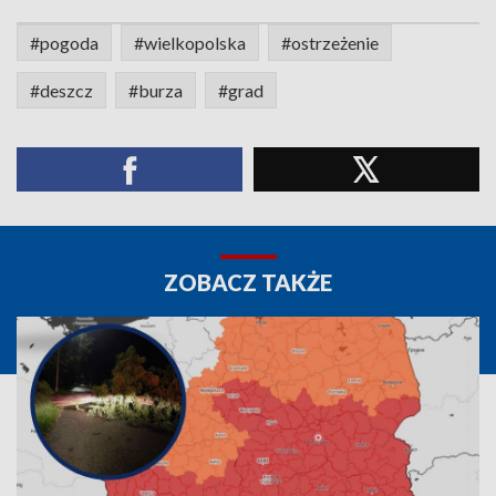
#pogoda
#wielkopolska
#ostrzeżenie
#deszcz
#burza
#grad
ZOBACZ TAKŻE