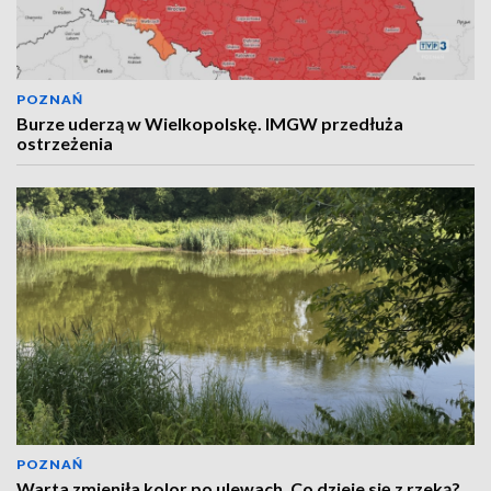
POZNAŃ
Burze uderzą w Wielkopolskę. IMGW przedłuża
ostrzeżenia
POZNAŃ
Warta zmieniła kolor po ulewach. Co dzieje się z rzeką?