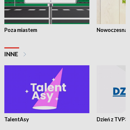
Poza miastem
Nowoczesna 
INNE
TalentAsy
Dzień z TVP3