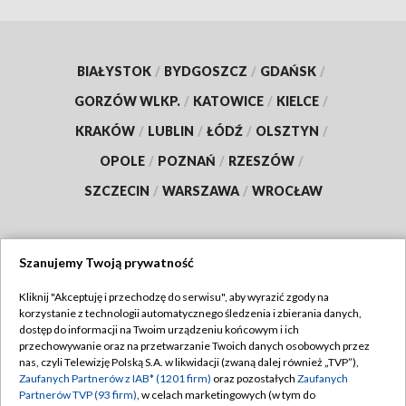
BIAŁYSTOK
/
BYDGOSZCZ
/
GDAŃSK
/
GORZÓW WLKP.
/
KATOWICE
/
KIELCE
/
KRAKÓW
/
LUBLIN
/
ŁÓDŹ
/
OLSZTYN
/
OPOLE
/
POZNAŃ
/
RZESZÓW
/
SZCZECIN
/
WARSZAWA
/
WROCŁAW
Szanujemy Twoją prywatność
Dołącz do nas:
Kliknij "Akceptuję i przechodzę do serwisu", aby wyrazić zgody na
korzystanie z technologii automatycznego śledzenia i zbierania danych,
TVP
dostęp do informacji na Twoim urządzeniu końcowym i ich
Abonament TVP
przechowywanie oraz na przetwarzanie Twoich danych osobowych przez
Regulamin TVP
nas, czyli Telewizję Polską S.A. w likwidacji (zwaną dalej również „TVP”),
Emisja w TVP
Zaufanych Partnerów z IAB* (1201 firm)
oraz pozostałych
Zaufanych
Polityka prywatności
Partnerów TVP (93 firm)
, w celach marketingowych (w tym do
Centrum informacji TVP