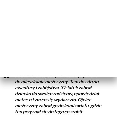
miejscu
Wstępne ustalenia ws. zabójstwa 26-latki
Ze wstępnych ustaleń policji wynika, że
tego dnia
pokrzywdzona umówiona była na wizytę u logopedy z
dzieckiem.
Poinformowała o niej 37-latka – ojca dziecka,
pomimo świadomości, że ma on zakaz zbliżania się do niej i
razem udali się w umówione miejsce.
Po zakończonej wizycie razem pojechali
do mieszkania mężczyzny. Tam doszło do
awantury i zabójstwa. 37-latek zabrał
dziecko do swoich rodziców, opowiedział
matce o tym co się wydarzyło. Ojciec
mężczyzny zabrał go do komisariatu, gdzie
ten przyznał się do tego co zrobił