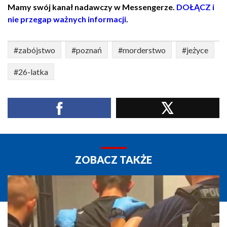
Mamy swój kanał nadawczy w Messengerze.
DOŁĄCZ i
nie przegap ważnych informacji
.
#zabójstwo
#poznań
#morderstwo
#jeżyce
#26-latka
ZOBACZ TAKŻE