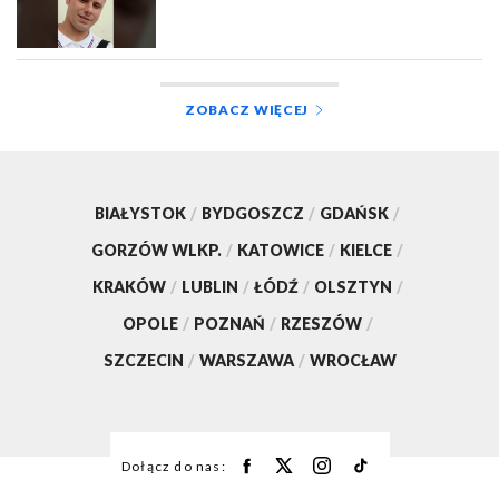
ZOBACZ WIĘCEJ
BIAŁYSTOK
/
BYDGOSZCZ
/
GDAŃSK
/
GORZÓW WLKP.
/
KATOWICE
/
KIELCE
/
KRAKÓW
/
LUBLIN
/
ŁÓDŹ
/
OLSZTYN
/
OPOLE
/
POZNAŃ
/
RZESZÓW
/
SZCZECIN
/
WARSZAWA
/
WROCŁAW
Dołącz do nas: