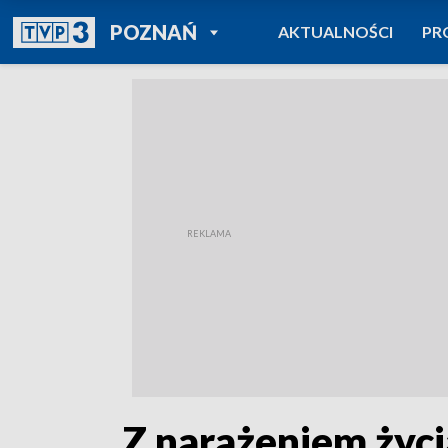
POWRÓT DO
POZNAŃ
AKTUALNOŚCI
PR
TVP REGIONY
„Z narażeniem życi