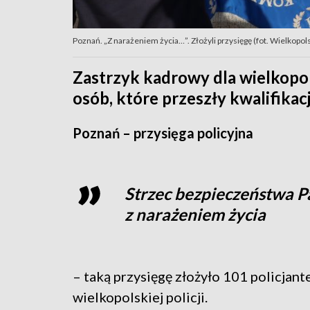
Poznań. „Z narażeniem życia…”. Złożyli przysięgę (fot. Wielkopols
Zastrzyk kadrowy dla wielkopol
osób, które przeszły kwalifikacj
Poznań – przysięga policyjna
Strzec bezpieczeństwa P
z narażeniem życia
– taką przysięgę złożyło 101 policjant
wielkopolskiej policji.