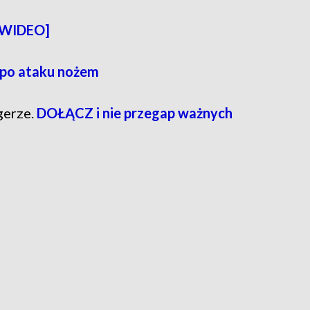
i [WIDEO]
 po ataku nożem
gerze.
DOŁĄCZ i nie przegap ważnych