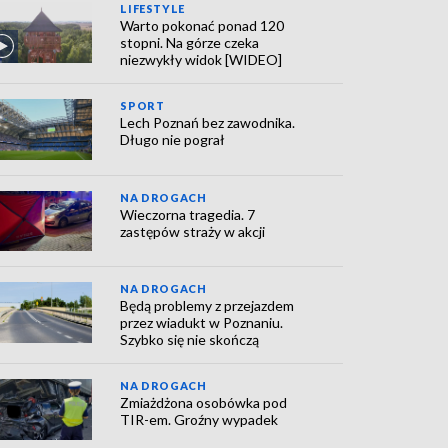
LIFESTYLE
Warto pokonać ponad 120
stopni. Na górze czeka
niezwykły widok [WIDEO]
SPORT
Lech Poznań bez zawodnika.
Długo nie pograł
NA DROGACH
Wieczorna tragedia. 7
zastępów straży w akcji
NA DROGACH
Będą problemy z przejazdem
przez wiadukt w Poznaniu.
Szybko się nie skończą
NA DROGACH
Zmiażdżona osobówka pod
TIR-em. Groźny wypadek