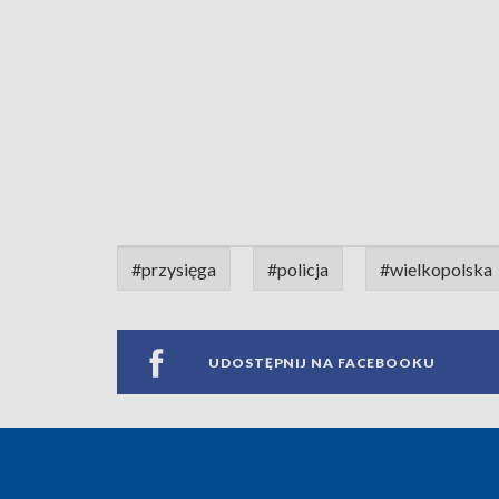
#przysięga
#policja
#wielkopolska
UDOSTĘPNIJ NA FACEBOOKU