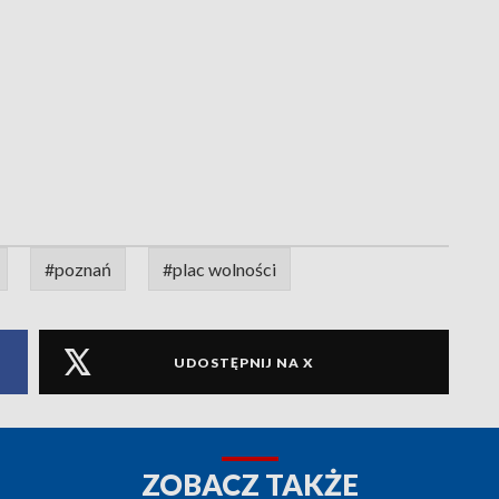
#poznań
#plac wolności
UDOSTĘPNIJ NA X
ZOBACZ TAKŻE