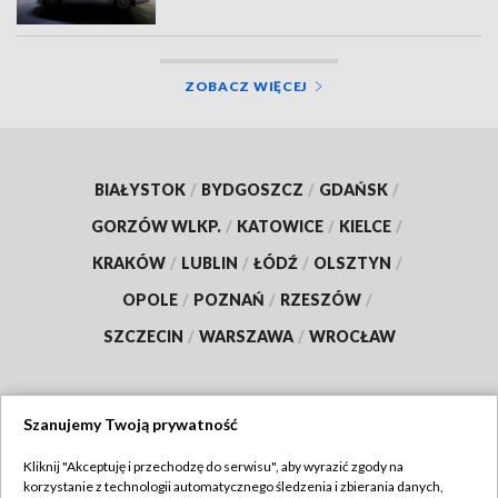
ZOBACZ WIĘCEJ
BIAŁYSTOK
/
BYDGOSZCZ
/
GDAŃSK
/
GORZÓW WLKP.
/
KATOWICE
/
KIELCE
/
KRAKÓW
/
LUBLIN
/
ŁÓDŹ
/
OLSZTYN
/
OPOLE
/
POZNAŃ
/
RZESZÓW
/
SZCZECIN
/
WARSZAWA
/
WROCŁAW
Szanujemy Twoją prywatność
Dołącz do nas:
Kliknij "Akceptuję i przechodzę do serwisu", aby wyrazić zgody na
korzystanie z technologii automatycznego śledzenia i zbierania danych,
TVP