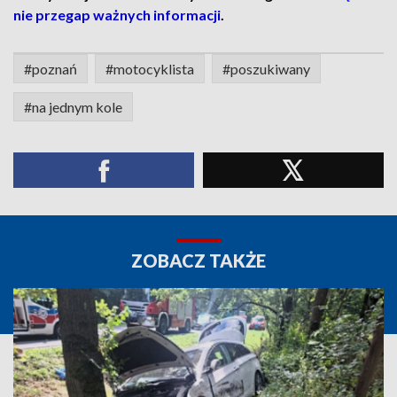
nie przegap ważnych informacji
.
#poznań
#motocyklista
#poszukiwany
#na jednym kole
ZOBACZ TAKŻE