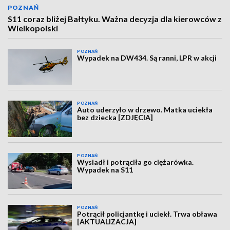
POZNAŃ
S11 coraz bliżej Bałtyku. Ważna decyzja dla kierowców z
Wielkopolski
POZNAŃ
Wypadek na DW434. Są ranni, LPR w akcji
POZNAŃ
Auto uderzyło w drzewo. Matka uciekła
bez dziecka [ZDJĘCIA]
POZNAŃ
Wysiadł i potrąciła go ciężarówka.
Wypadek na S11
POZNAŃ
Potrącił policjantkę i uciekł. Trwa obława
[AKTUALIZACJA]