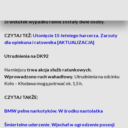
trzy auta.
Generalna Dyrekcja Dróg Krajowych i Autostrad informuje,
że
wskutek wypadku ranne zostały dwie osoby.
CZYTAJ TEŻ:
Utonięcie 15-letniego harcerza. Zarzuty
dla opiekuna i ratownika [AKTUALIZACJA]
Utrudnienia na DK92
Na miejscu
trwa akcja służb ratunkowych.
Wprowadzono ruch wahadłowy.
Utrudnienia na odcinku
Koło – Kłodawa mogą potrwać ok. 1,5 h.
CZYTAJ TAKŻE:
BMW pełne narkotyków. W środku nastolatka
Śmiertelne uderzenie. Wjechał w ogrodzenie posesji