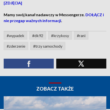
[ZDJĘCIA]
Mamy swój kanał nadawczy w Messengerze.
DOŁĄCZ i
nie przegap ważnych informacji
.
#wypadek
#dk92
#krzykosy
#rani
#zderzenie
#trzy samochody
ZOBACZ TAKŻE