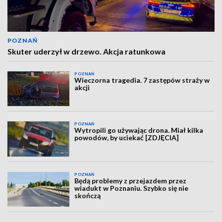
POZNAŃ
Skuter uderzył w drzewo. Akcja ratunkowa
POZNAŃ
Wieczorna tragedia. 7 zastępów straży w
akcji
POZNAŃ
Wytropili go używając drona. Miał kilka
powodów, by uciekać [ZDJĘCIA]
POZNAŃ
Będą problemy z przejazdem przez
wiadukt w Poznaniu. Szybko się nie
skończą