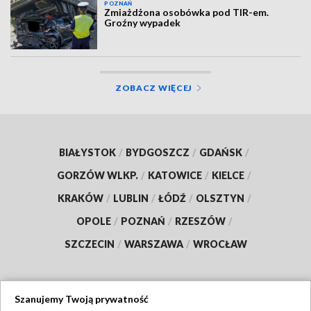
POZNAŃ
Zmiażdżona osobówka pod TIR-em.
Groźny wypadek
ZOBACZ WIĘCEJ
BIAŁYSTOK
/
BYDGOSZCZ
/
GDAŃSK
/
GORZÓW WLKP.
/
KATOWICE
/
KIELCE
/
KRAKÓW
/
LUBLIN
/
ŁÓDŹ
/
OLSZTYN
/
OPOLE
/
POZNAŃ
/
RZESZÓW
/
SZCZECIN
/
WARSZAWA
/
WROCŁAW
Szanujemy Twoją prywatność
Dołącz do nas: