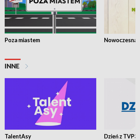
Poza miastem
Nowoczesna 
INNE
TalentAsy
Dzień z TVP3