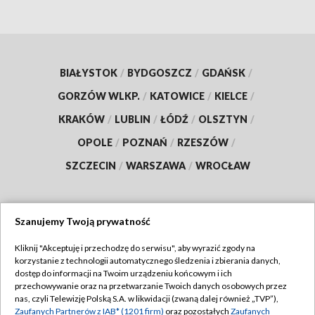
BIAŁYSTOK
/
BYDGOSZCZ
/
GDAŃSK
/
GORZÓW WLKP.
/
KATOWICE
/
KIELCE
/
KRAKÓW
/
LUBLIN
/
ŁÓDŹ
/
OLSZTYN
/
OPOLE
/
POZNAŃ
/
RZESZÓW
/
SZCZECIN
/
WARSZAWA
/
WROCŁAW
Szanujemy Twoją prywatność
Dołącz do nas:
Kliknij "Akceptuję i przechodzę do serwisu", aby wyrazić zgody na
korzystanie z technologii automatycznego śledzenia i zbierania danych,
TVP
dostęp do informacji na Twoim urządzeniu końcowym i ich
Abonament TVP
przechowywanie oraz na przetwarzanie Twoich danych osobowych przez
Regulamin TVP
nas, czyli Telewizję Polską S.A. w likwidacji (zwaną dalej również „TVP”),
Emisja w TVP
Zaufanych Partnerów z IAB* (1201 firm)
oraz pozostałych
Zaufanych
Polityka prywatności