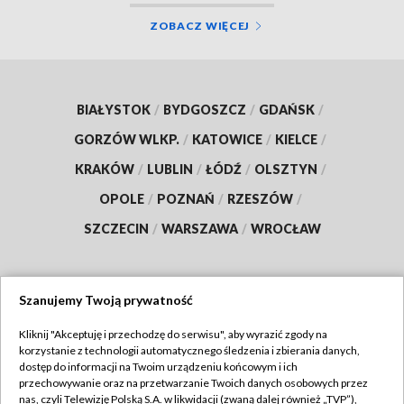
ZOBACZ WIĘCEJ
BIAŁYSTOK
/
BYDGOSZCZ
/
GDAŃSK
/
GORZÓW WLKP.
/
KATOWICE
/
KIELCE
/
KRAKÓW
/
LUBLIN
/
ŁÓDŹ
/
OLSZTYN
/
OPOLE
/
POZNAŃ
/
RZESZÓW
/
SZCZECIN
/
WARSZAWA
/
WROCŁAW
Szanujemy Twoją prywatność
Dołącz do nas:
Kliknij "Akceptuję i przechodzę do serwisu", aby wyrazić zgody na
korzystanie z technologii automatycznego śledzenia i zbierania danych,
TVP
dostęp do informacji na Twoim urządzeniu końcowym i ich
Abonament TVP
przechowywanie oraz na przetwarzanie Twoich danych osobowych przez
Regulamin TVP
nas, czyli Telewizję Polską S.A. w likwidacji (zwaną dalej również „TVP”),