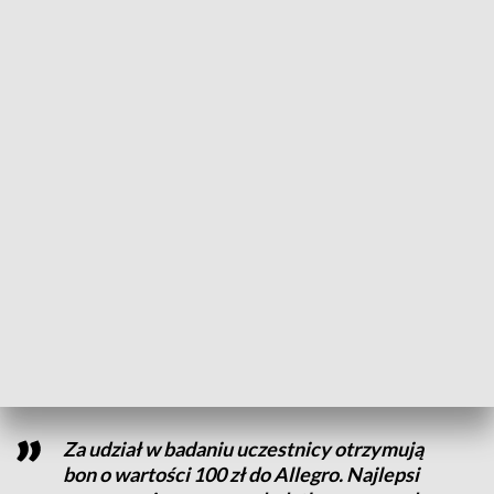
Poznaniu. Uczelnia rozpoczęła poszukiwania fanów
popularnej strzelanki.
Badanie
UAM
realizowane jest w ramach projektu
finansowanego przez Narodowe Centrum Nauki.
Grający
w CS2 będą oglądać krótkie materiały wideo i wypełniać
kwestionariusze, a naukowcy będą rejestrowane ich reakcje
fizjologiczne. Badanie potrwa około 90 minut.
CZYTAJ TAKŻE:
Gra o powstaniu wielkopolskim. Długo
na nią czekano
Counter Strike 2: bonusy i nagrody dla graczy
Za udział w badaniu uczestnicy otrzymują
bon o wartości 100 zł do Allegro. Najlepsi