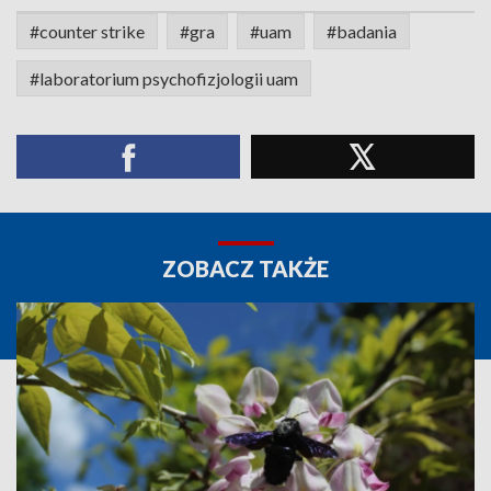
#counter strike
#gra
#uam
#badania
#laboratorium psychofizjologii uam
ZOBACZ TAKŻE