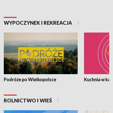
WYPOCZYNEK I REKREACJA
Podróże po Wielkopolsce
Kuchnia w ka
ROLNICTWO I WIEŚ