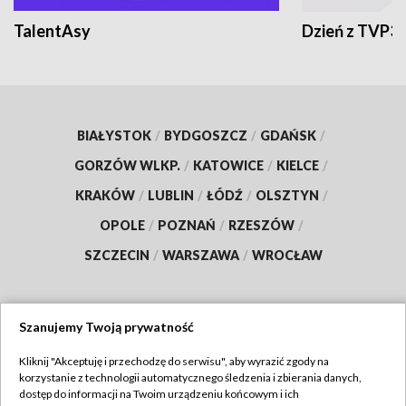
TalentAsy
Dzień z TVP3
BIAŁYSTOK
/
BYDGOSZCZ
/
GDAŃSK
/
GORZÓW WLKP.
/
KATOWICE
/
KIELCE
/
KRAKÓW
/
LUBLIN
/
ŁÓDŹ
/
OLSZTYN
/
OPOLE
/
POZNAŃ
/
RZESZÓW
/
SZCZECIN
/
WARSZAWA
/
WROCŁAW
Szanujemy Twoją prywatność
Dołącz do nas:
Kliknij "Akceptuję i przechodzę do serwisu", aby wyrazić zgody na
korzystanie z technologii automatycznego śledzenia i zbierania danych,
TVP
dostęp do informacji na Twoim urządzeniu końcowym i ich