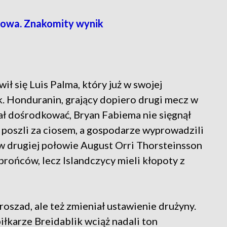
łowa. Znakomity wynik
ił się Luis Palma, który już w swojej
k. Honduranin, grający dopiero drugi mecz w
ł dośrodkować, Bryan Fabiema nie sięgnął
nie poszli za ciosem, a gospodarze wyprowadzili
 drugiej połowie August Orri Thorsteinsson
rońców, lecz Islandczycy mieli kłopoty z
oszad, ale też zmieniał ustawienie drużyny.
iłkarze Breidablik wciąż nadali ton