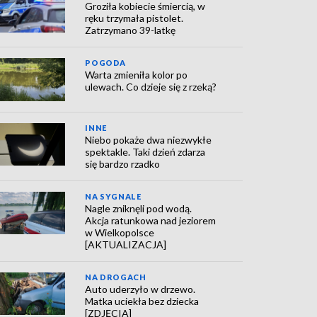
Groziła kobiecie śmiercią, w
ręku trzymała pistolet.
Zatrzymano 39-latkę
POGODA
Warta zmieniła kolor po
ulewach. Co dzieje się z rzeką?
INNE
Niebo pokaże dwa niezwykłe
spektakle. Taki dzień zdarza
się bardzo rzadko
NA SYGNALE
Nagle zniknęli pod wodą.
Akcja ratunkowa nad jeziorem
w Wielkopolsce
[AKTUALIZACJA]
NA DROGACH
Auto uderzyło w drzewo.
Matka uciekła bez dziecka
[ZDJĘCIA]