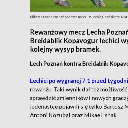
Piłkarze Lecha Poznań podczas meczu z Lechią Gdańsk (fot. Ma
Rewanżowy mecz Lecha Poznań n
Breidablik Kopavogur lechici wy
kolejny wysyp bramek.
Lech Poznań kontra Breidablik Kopav
Lechici po wygranej 7:1 przed tygodn
rewanżu. Taki wynik dał też możliwoś
sprawdzić zmienników i nowych grac
jedenastce pojawili się tylko Bartosz 
Antoni Kozubal oraz Mikael Ishak.