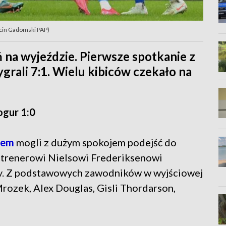
rcin Gadomski PAP)
a wyjeździe. Pierwsze spotkanie z
grali 7:1. Wielu kibiców czekało na
ogur 1:0
iem
mogli z dużym spokojem podejść do
ć trenerowi Nielsowi Frederiksenowi
zy. Z podstawowych zawodników w wyjściowej
Mrozek, Alex Douglas, Gisli Thordarson,