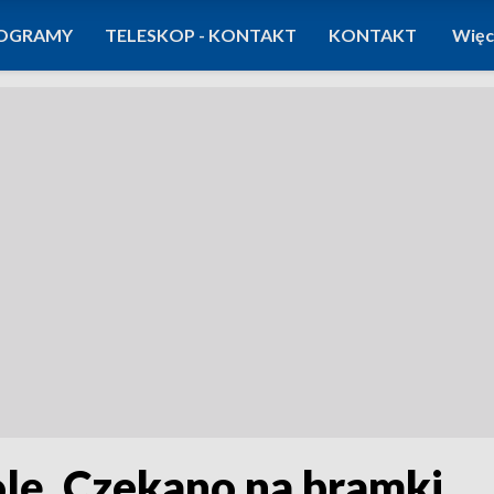
OGRAMY
TELESKOP - KONTAKT
KONTAKT
Więc
olę. Czekano na bramki