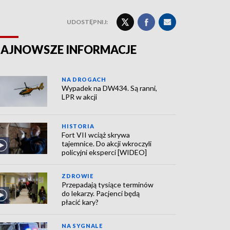
UDOSTĘPNIJ:
AJNOWSZE INFORMACJE
NA DROGACH
Wypadek na DW434. Są ranni,
LPR w akcji
HISTORIA
Fort VII wciąż skrywa
tajemnice. Do akcji wkroczyli
policyjni eksperci [WIDEO]
ZDROWIE
Przepadają tysiące terminów
do lekarzy. Pacjenci będą
płacić kary?
NA SYGNALE