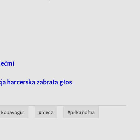
iećmi
ja harcerska zabrała głos
k kopavogur
#mecz
#piłka nożna