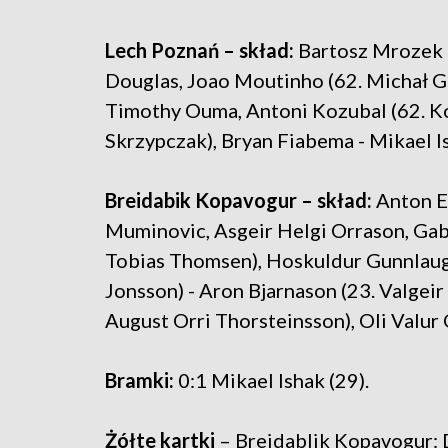
Lech Poznań – skład:
Bartosz Mrozek 
Douglas, Joao Moutinho (62. Michał Gur
Timothy Ouma, Antoni Kozubal (62. Ko
Skrzypczak), Bryan Fiabema - Mikael Is
Breidabik Kopavogur – skład:
Anton Ei
Muminovic, Asgeir Helgi Orrason, Gabr
Tobias Thomsen), Hoskuldur Gunnlaugs
Jonsson) - Aron Bjarnason (23. Valgeir 
August Orri Thorsteinsson), Oli Valur
Bramki:
0:1 Mikael Ishak (29).
Żółte kartki
– Breidablik Kopavogur: