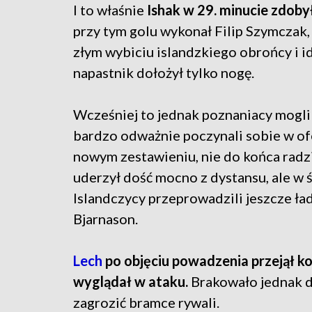
I to właśnie
Ishak w 29. minucie zdob
przy tym golu wykonał Filip Szymczak,
złym wybiciu islandzkiego obrońcy i i
napastnik dołożył tylko nogę.
Wcześniej to jednak poznaniacy mogl
bardzo odważnie poczynali sobie w ofe
nowym zestawieniu, nie do końca radzi
uderzył dość mocno z dystansu, ale w 
Islandczycy przeprowadzili jeszcze ład
Bjarnason.
Lech
po objęciu powadzenia przejął ko
wyglądał w ataku.
Brakowało jednak d
zagrozić bramce rywali.