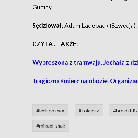
Gumny.
Sędziował
: Adam Ladeback (Szwecja).
CZYTAJ TAKŻE:
Wyproszona z tramwaju. Jechała z dz
Tragiczna śmierć na obozie. Organizac
#lech poznań
#kolejorz
#breidabli
#mikael ishak