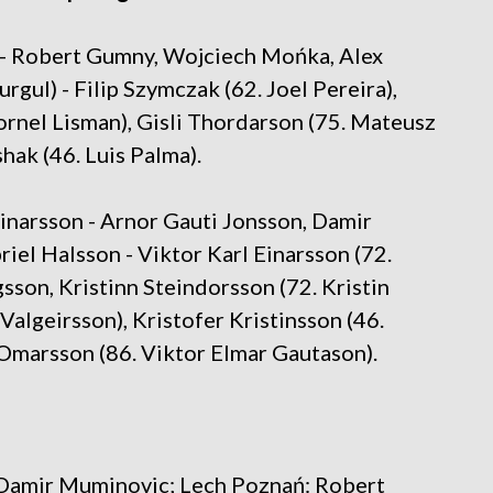
- Robert Gumny, Wojciech Mońka, Alex
gul) - Filip Szymczak (62. Joel Pereira),
rnel Lisman), Gisli Thordarson (75. Mateusz
hak (46. Luis Palma).
narsson - Arnor Gauti Jonsson, Damir
iel Halsson - Viktor Karl Einarsson (72.
son, Kristinn Steindorsson (72. Kristin
Valgeirsson), Kristofer Kristinsson (46.
 Omarsson (86. Viktor Elmar Gautason).
 Damir Muminovic; Lech Poznań: Robert