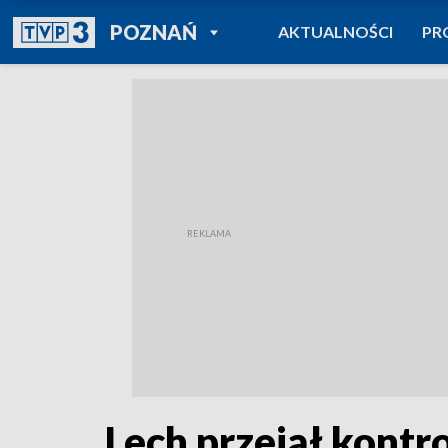
POWRÓT DO
POZNAŃ
AKTUALNOŚCI
PR
TVP REGIONY
Lech przejął kontr