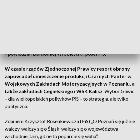
Przy okazji jednej inwestycji byliśmy w
stanie postawić na nogi cały wielkopolski
przemysł obronny
– powiedział Bartłomiej Wróblewski, poseł PiS.
W czasie rządów Zjednoczonej Prawicy resort obrony
zapowiadał umieszczenie produkcji Czarnych Panter w
Wojskowych Zakładach Motoryzacyjnych w Poznaniu, a
także zakładach Cegielskiego i WSK Kalisz
. Wybór Gliwic
– dla wielkopolskich polityków PiS – to strategia, ale tylko
polityczna.
Zdaniem Krzysztof Rosenkiewicza (PiS) „O Poznań się już nie
walczy, walczy się o Śląsk, walczy się o województwa
wschodnie, tam, gdzie to poparcie się waha”.