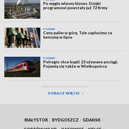
Po węglu własny biznes. Dzięki
programowi powstały już 72 firmy
POZNAŃ
Ceny paliw w górę. Tyle zapłacimy za
benzynę w lipcu
POZNAŃ
Polregio chce kupić 23 używane pociągi.
Pojawią się także w Wielkopolsce
ZOBACZ WIĘCEJ
BIAŁYSTOK
/
BYDGOSZCZ
/
GDAŃSK
/