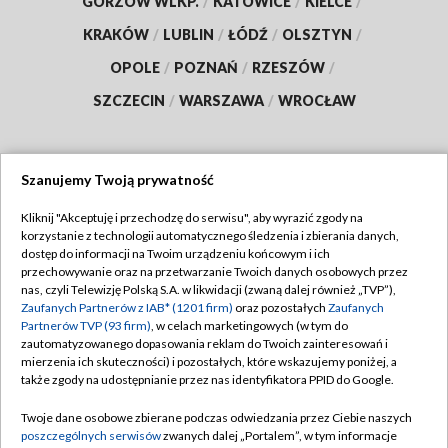
GORZÓW WLKP.
/
KATOWICE
/
KIELCE
/
KRAKÓW
/
LUBLIN
/
ŁÓDŹ
/
OLSZTYN
/
OPOLE
/
POZNAŃ
/
RZESZÓW
/
SZCZECIN
/
WARSZAWA
/
WROCŁAW
Szanujemy Twoją prywatność
Dołącz do nas:
Kliknij "Akceptuję i przechodzę do serwisu", aby wyrazić zgody na
korzystanie z technologii automatycznego śledzenia i zbierania danych,
TVP
dostęp do informacji na Twoim urządzeniu końcowym i ich
Abonament TVP
przechowywanie oraz na przetwarzanie Twoich danych osobowych przez
Regulamin TVP
nas, czyli Telewizję Polską S.A. w likwidacji (zwaną dalej również „TVP”),
Emisja w TVP
Polityka prywatności
Zaufanych Partnerów z IAB* (1201 firm)
oraz pozostałych
Zaufanych
Partnerów TVP (93 firm)
, w celach marketingowych (w tym do
Centrum informacji TVP
Moje zgody
zautomatyzowanego dopasowania reklam do Twoich zainteresowań i
mierzenia ich skuteczności) i pozostałych, które wskazujemy poniżej, a
Naziemna Telewizja Cyfrowa
Pomoc
także zgody na udostępnianie przez nas identyfikatora PPID do Google.
Sklep TVP
Biuro reklamy
Twoje dane osobowe zbierane podczas odwiedzania przez Ciebie naszych
Rada Programowa
Kontakt
poszczególnych serwisów
zwanych dalej „Portalem”, w tym informacje