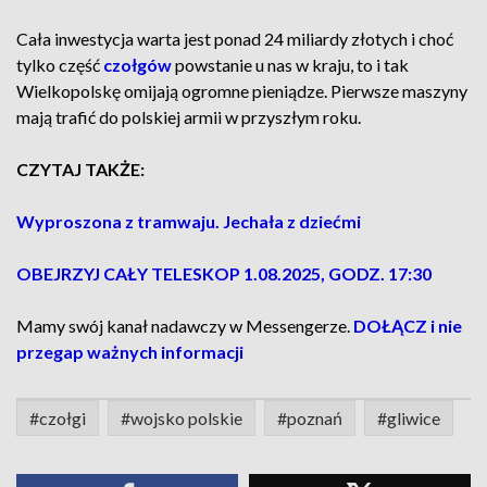
Cała inwestycja warta jest ponad 24 miliardy złotych i choć
tylko część
czołgów
powstanie u nas w kraju, to i tak
Wielkopolskę omijają ogromne pieniądze. Pierwsze maszyny
mają trafić do polskiej armii w przyszłym roku.
CZYTAJ TAKŻE:
Wyproszona z tramwaju. Jechała z dziećmi
OBEJRZYJ CAŁY TELESKOP 1.08.2025, GODZ. 17:30
Mamy swój kanał nadawczy w Messengerze.
DOŁĄCZ i nie
przegap ważnych informacji
#czołgi
#wojsko polskie
#poznań
#gliwice