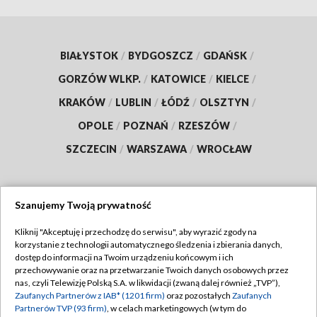
BIAŁYSTOK
/
BYDGOSZCZ
/
GDAŃSK
/
GORZÓW WLKP.
/
KATOWICE
/
KIELCE
/
KRAKÓW
/
LUBLIN
/
ŁÓDŹ
/
OLSZTYN
/
OPOLE
/
POZNAŃ
/
RZESZÓW
/
SZCZECIN
/
WARSZAWA
/
WROCŁAW
Szanujemy Twoją prywatność
Dołącz do nas:
Kliknij "Akceptuję i przechodzę do serwisu", aby wyrazić zgody na
korzystanie z technologii automatycznego śledzenia i zbierania danych,
TVP
dostęp do informacji na Twoim urządzeniu końcowym i ich
Abonament TVP
przechowywanie oraz na przetwarzanie Twoich danych osobowych przez
Regulamin TVP
nas, czyli Telewizję Polską S.A. w likwidacji (zwaną dalej również „TVP”),
Emisja w TVP
Zaufanych Partnerów z IAB* (1201 firm)
oraz pozostałych
Zaufanych
Polityka prywatności
Partnerów TVP (93 firm)
, w celach marketingowych (w tym do
Centrum informacji TVP