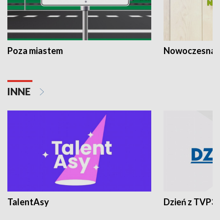
Poza miastem
Nowoczesna 
INNE
TalentAsy
Dzień z TVP3