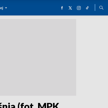
ej
nia (fot. MPK