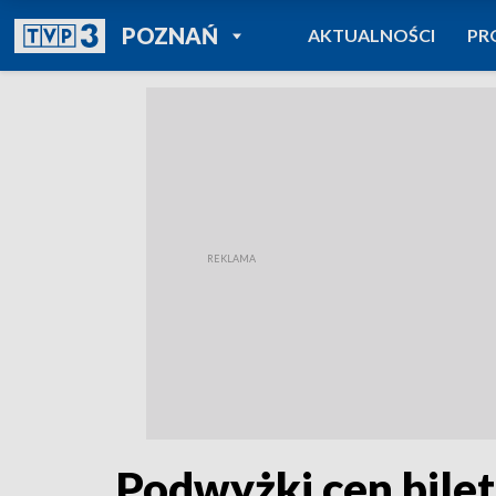
POWRÓT DO
POZNAŃ
AKTUALNOŚCI
PR
TVP REGIONY
Podwyżki cen bile