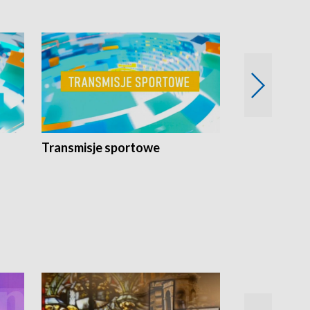
Transmisje sportowe
Reportaże s