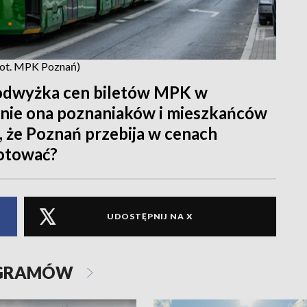
fot. MPK Poznań)
podwyżka cen biletów MPK w
tknie ona poznaniaków i mieszkańców
a, że Poznań przebija w cenach
gotować?
UDOSTĘPNIJ NA X
OGRAMÓW