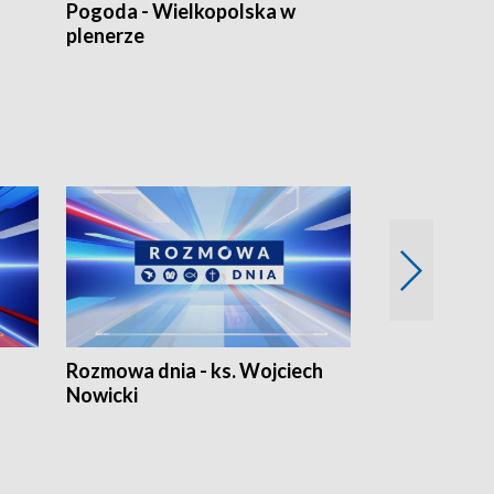
Pogoda - Wielkopolska w
Eko prognoza
plenerze
Rozmowa dnia - ks. Wojciech
Euro Fakty
Nowicki