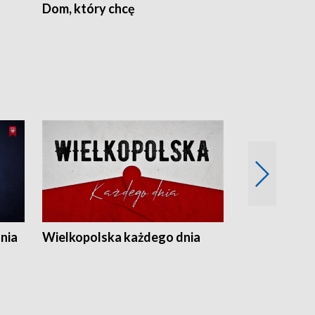
Dom, który chcę
Biznes Wielk
nia
Wielkopolska każdego dnia
Rozmowy z m