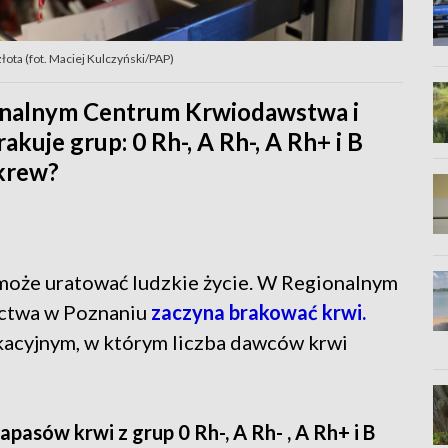
 złota (fot. Maciej Kulczyński/PAP)
ionalnym Centrum Krwiodawstwa i
kuje grup: 0 Rh-, A Rh-, A Rh+ i B
 krew?
 może uratować ludzkie życie. W Regionalnym
ctwa w Poznaniu
zaczyna brakować krwi.
kacyjnym, w którym liczba dawców krwi
apasów krwi z grup 0 Rh-, A Rh- , A Rh+ i B