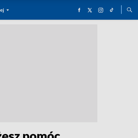
ej
ożesz pomóc