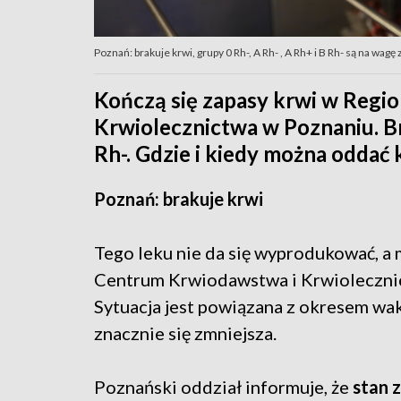
Poznań: brakuje krwi, grupy 0 Rh-, A Rh- , A Rh+ i B Rh- są na wagę
Kończą się zapasy krwi w Reg
Krwiolecznictwa w Poznaniu. Bra
Rh-. Gdzie i kiedy można oddać
Poznań: brakuje krwi
Tego leku nie da się wyprodukować, a
Centrum Krwiodawstwa i Krwioleczni
Sytuacja jest powiązana z okresem wa
znacznie się zmniejsza.
Poznański oddział informuje, że
stan z