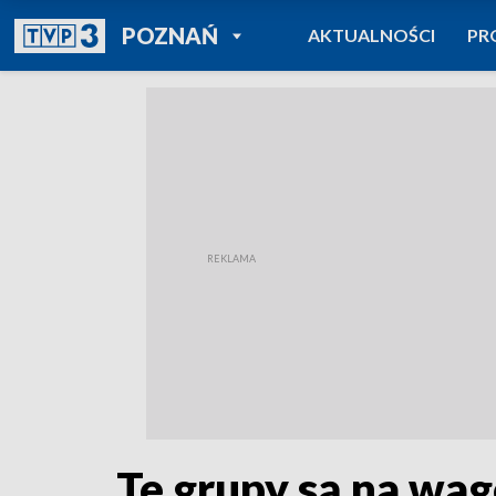
POWRÓT DO
POZNAŃ
AKTUALNOŚCI
PR
TVP REGIONY
Te grupy są na wag