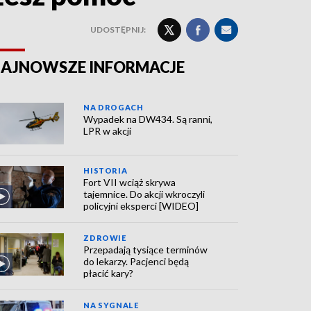
UDOSTĘPNIJ:
AJNOWSZE INFORMACJE
NA DROGACH
Wypadek na DW434. Są ranni,
LPR w akcji
HISTORIA
Fort VII wciąż skrywa
tajemnice. Do akcji wkroczyli
policyjni eksperci [WIDEO]
ZDROWIE
Przepadają tysiące terminów
do lekarzy. Pacjenci będą
płacić kary?
NA SYGNALE