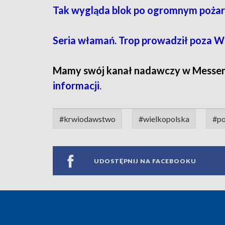
Tak wygląda blok po ogromnym pożar
Seria włamań. Trop prowadził poza W
Mamy swój kanał nadawczy w Messe
informacji
.
#krwiodawstwo
#wielkopolska
#p
UDOSTĘPNIJ NA FACEBOOKU