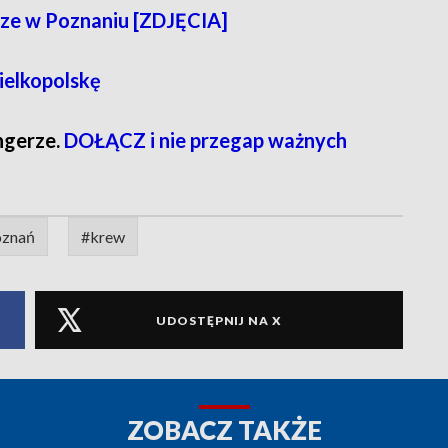
ze w Poznaniu [ZDJĘCIA]
ielkopolskę
ngerze.
DOŁĄCZ i nie przegap ważnych
oznań
#krew
UDOSTĘPNIJ NA X
ZOBACZ TAKŻE