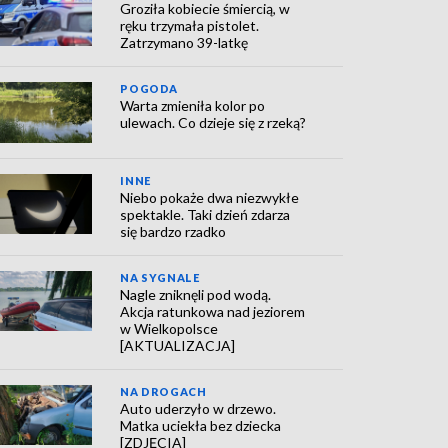
Groziła kobiecie śmiercią, w
ręku trzymała pistolet.
Zatrzymano 39-latkę
POGODA
Warta zmieniła kolor po
ulewach. Co dzieje się z rzeką?
INNE
Niebo pokaże dwa niezwykłe
spektakle. Taki dzień zdarza
się bardzo rzadko
NA SYGNALE
Nagle zniknęli pod wodą.
Akcja ratunkowa nad jeziorem
w Wielkopolsce
[AKTUALIZACJA]
NA DROGACH
Auto uderzyło w drzewo.
Matka uciekła bez dziecka
[ZDJĘCIA]