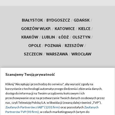
BIAŁYSTOK
/
BYDGOSZCZ
/
GDAŃSK
/
GORZÓW WLKP.
/
KATOWICE
/
KIELCE
/
KRAKÓW
/
LUBLIN
/
ŁÓDŹ
/
OLSZTYN
/
OPOLE
/
POZNAŃ
/
RZESZÓW
/
SZCZECIN
/
WARSZAWA
/
WROCŁAW
Szanujemy Twoją prywatność
Dołącz do nas:
Kliknij "Akceptuję i przechodzę do serwisu", aby wyrazić zgody na
korzystanie z technologii automatycznego śledzenia i zbierania danych,
TVP
dostęp do informacji na Twoim urządzeniu końcowym i ich
Abonament TVP
przechowywanie oraz na przetwarzanie Twoich danych osobowych przez
Regulamin TVP
nas, czyli Telewizję Polską S.A. w likwidacji (zwaną dalej również „TVP”),
Emisja w TVP
Zaufanych Partnerów z IAB* (1201 firm)
oraz pozostałych
Zaufanych
Polityka prywatności
Partnerów TVP (93 firm)
, w celach marketingowych (w tym do
Centrum informacji TVP