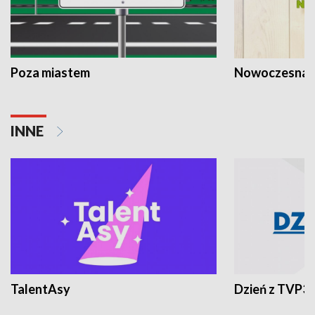
Poza miastem
Nowoczesna 
INNE
TalentAsy
Dzień z TVP3