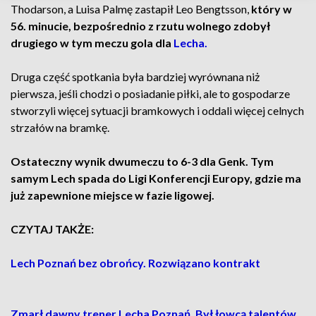
Thodarson, a Luisa Palmę zastapił Leo Bengtsson,
który w
56. minucie, bezpośrednio z rzutu wolnego zdobył
drugiego w tym meczu gola dla
Lecha.
Druga część spotkania była bardziej wyrównana niż
pierwsza, jeśli chodzi o posiadanie piłki, ale to gospodarze
stworzyli więcej sytuacji bramkowych i oddali więcej celnych
strzałów na bramkę.
Ostateczny wynik dwumeczu to 6-3 dla Genk. Tym
samym Lech spada do Ligi Konferencji Europy, gdzie ma
już zapewnione miejsce w fazie ligowej.
CZYTAJ TAKŻE:
Lech Poznań bez obrońcy. Rozwiązano kontrakt
Zmarł dawny trener Lecha Poznań. Był łowcą talentów