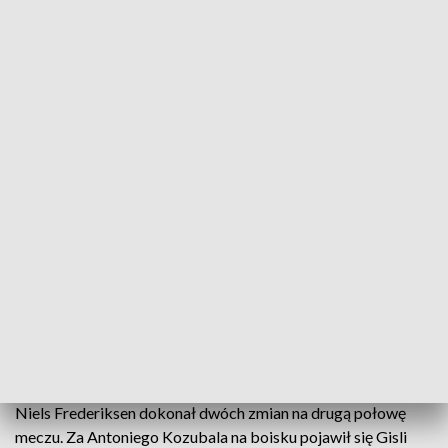
zagrać dla klubu, chcemy bronić jego honoru”.
Trener
Frederiksen musiał wystawić eksperymentalny skład z
powodu nieobecności wielu podstawowych zawodników
mistrza Polski.
Pierwsza połowa
Genk pomimo większego posiadania piłki i prowadzenia gry
stworzył mniej sytuacji bramkowych niż Lech.
Piłkarze z
Belgii oddali 2 celne strzały na bramkę Bartosza
Mrozka, a Lechici 3. W 31. minucie gola zdobył Junya Ito,
a w 43. minucie wynik wyrównał 19-letni wychowanek
Lecha, Kornel Lisman.
Była to pierwsza bramka młodego
napastnika w europejskich pucharach.
Druga połowa
Niels Frederiksen dokonał dwóch zmian na drugą połowę
meczu. Za Antoniego Kozubala na boisku pojawił się Gisli