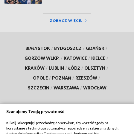
ZOBACZ WIĘCEJ
BIAŁYSTOK
/
BYDGOSZCZ
/
GDAŃSK
/
GORZÓW WLKP.
/
KATOWICE
/
KIELCE
/
KRAKÓW
/
LUBLIN
/
ŁÓDŹ
/
OLSZTYN
/
OPOLE
/
POZNAŃ
/
RZESZÓW
/
SZCZECIN
/
WARSZAWA
/
WROCŁAW
Szanujemy Twoją prywatność
Dołącz do nas:
Kliknij "Akceptuję i przechodzę do serwisu", aby wyrazić zgody na
korzystanie z technologii automatycznego śledzenia i zbierania danych,
TVP
dostęp do informacji na Twoim urządzeniu końcowym i ich