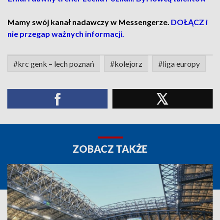
Mamy swój kanał nadawczy w Messengerze.
DOŁĄCZ i
nie przegap ważnych informacji.
#krc genk – lech poznań
#kolejorz
#liga europy
ZOBACZ TAKŻE