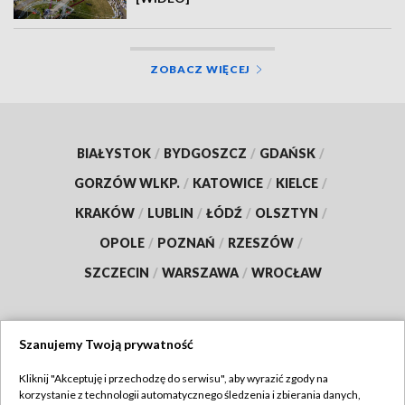
ZOBACZ WIĘCEJ
BIAŁYSTOK
/
BYDGOSZCZ
/
GDAŃSK
/
GORZÓW WLKP.
/
KATOWICE
/
KIELCE
/
KRAKÓW
/
LUBLIN
/
ŁÓDŹ
/
OLSZTYN
/
OPOLE
/
POZNAŃ
/
RZESZÓW
/
SZCZECIN
/
WARSZAWA
/
WROCŁAW
Szanujemy Twoją prywatność
Dołącz do nas:
Kliknij "Akceptuję i przechodzę do serwisu", aby wyrazić zgody na
korzystanie z technologii automatycznego śledzenia i zbierania danych,
TVP