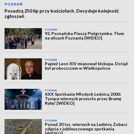
POZNAŃ
Posadzą 250 lip przy kościołach. Decyduje kolejność
zgłoszeń
POZNAŃ
92. Poznańska Piesza Pielgrzymka. Tłum
na ulicach Poznania [WIDEO]
POZNAŃ
Papież Leon XIV mianował biskupa. Dotąd
był proboszczem w Wielkopolsce
POZNAŃ
XXX Spotkanie Młodych Lednica 2000.
Tysiące wiernych przeszło przez Bramę
Rybę! [WIDEO]
POZNAŃ
Ponad 20 tys. wiernych na Lednicy. Zobacz
zdjęcia z jubileuszowego spotkania
[WIDEO]