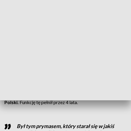
CZYTAJ TAKŻE:
Ksiądz z Poznania zabrał głos. Wielu się
to nie spodoba
Był prymasem 4 lata
Z kolei była premier Hanna Suchocka podkreślała, że
arcybiskup doskonale rozumiał zadanie odtworzenia relacji
Kościoła katolickiego i państwa w nowych warunkach po
1989 roku i potrafił znakomicie współpracować z
ówczesnym ministrem Krzysztofem Skubiszewskim.
W 2010 roku papież Benedykt XVI mianował Józefa
Kowalczyka metropolitą gnieźnieńskim i prymasem
Polski.
Funkcję tę pełnił przez 4 lata.
Był tym prymasem, który starał się w jakiś