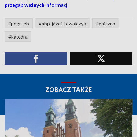
przegap ważnych informacji
#pogrzeb
#abp. józef kowalczyk
#gniezno
#katedra
ZOBACZ TAKŻE