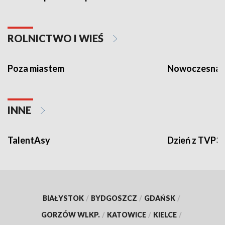
ROLNICTWO I WIEŚ
Poza miastem
Nowoczesna 
INNE
TalentAsy
Dzień z TVP3
BIAŁYSTOK
/
BYDGOSZCZ
/
GDAŃSK
/
GORZÓW WLKP.
/
KATOWICE
/
KIELCE
/