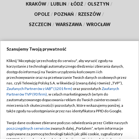
KRAKÓW
/
LUBLIN
/
ŁÓDŹ
/
OLSZTYN
/
OPOLE
/
POZNAŃ
/
RZESZÓW
/
SZCZECIN
/
WARSZAWA
/
WROCŁAW
Szanujemy Twoją prywatność
Dołącz do nas:
Kliknij "Akceptuję i przechodzę do serwisu", aby wyrazić zgody na
korzystanie z technologii automatycznego śledzenia i zbierania danych,
TVP
dostęp do informacji na Twoim urządzeniu końcowym i ich
Abonament TVP
przechowywanie oraz na przetwarzanie Twoich danych osobowych przez
Regulamin TVP
nas, czyli Telewizję Polską S.A. w likwidacji (zwaną dalej również „TVP”),
Emisja w TVP
Zaufanych Partnerów z IAB* (1201 firm)
oraz pozostałych
Zaufanych
Polityka prywatności
Partnerów TVP (93 firm)
, w celach marketingowych (w tym do
Centrum informacji TVP
Moje zgody
zautomatyzowanego dopasowania reklam do Twoich zainteresowań i
mierzenia ich skuteczności) i pozostałych, które wskazujemy poniżej, a
Naziemna Telewizja Cyfrowa
Pomoc
także zgody na udostępnianie przez nas identyfikatora PPID do Google.
Sklep TVP
Biuro reklamy
Twoje dane osobowe zbierane podczas odwiedzania przez Ciebie naszych
Rada Programowa
poszczególnych serwisów
zwanych dalej „Portalem”, w tym informacje
Kontakt
zapisywane za pomocą technologii takich jak: pliki cookie, sygnalizatory
System NOS