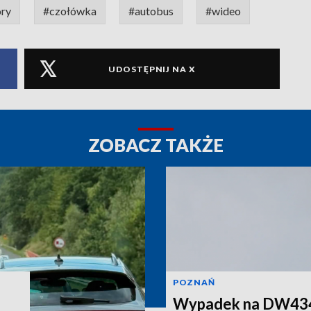
óry
#czołówka
#autobus
#wideo
UDOSTĘPNIJ NA X
ZOBACZ TAKŻE
POZNAŃ
Wypadek na DW434.