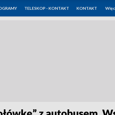
OGRAMY
TELESKOP - KONTAKT
KONTAKT
Więc
ołówkę” z autobusem. W