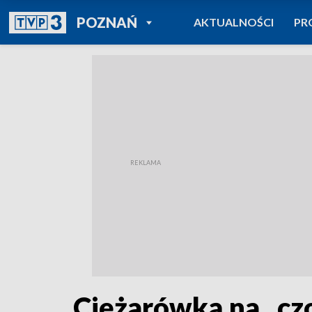
POWRÓT DO
POZNAŃ
AKTUALNOŚCI
PR
TVP REGIONY
Ciężarówką na „cz