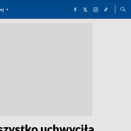
ej
szystko uchwyciła