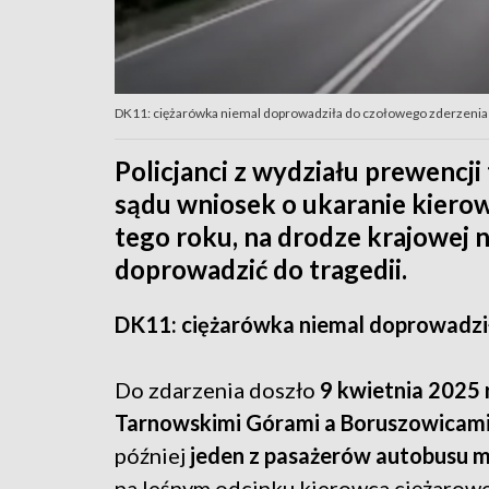
DK11: ciężarówka niemal doprowadziła do czołowego zderzenia
Policjanci z wydziału prewencj
sądu wniosek o ukaranie kierow
tego roku, na drodze krajowej
doprowadzić do tragedii.
DK11: ciężarówka niemal doprowadzi
Do zdarzenia doszło
9 kwietnia 2025
Tarnowskimi Górami a Boruszowicami
później
jeden z pasażerów autobusu mi
na leśnym odcinku kierowca ciężarow