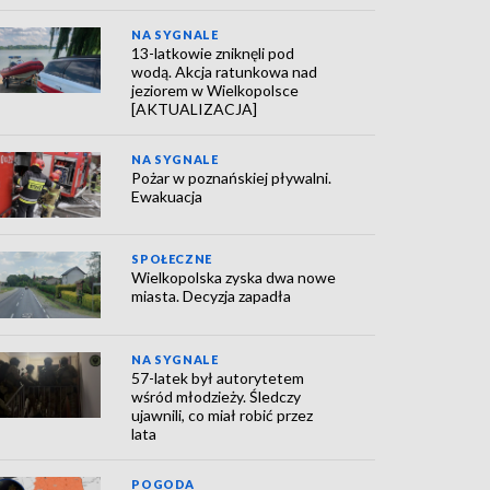
NA SYGNALE
13-latkowie zniknęli pod
wodą. Akcja ratunkowa nad
jeziorem w Wielkopolsce
[AKTUALIZACJA]
NA SYGNALE
Pożar w poznańskiej pływalni.
Ewakuacja
SPOŁECZNE
Wielkopolska zyska dwa nowe
miasta. Decyzja zapadła
NA SYGNALE
57-latek był autorytetem
wśród młodzieży. Śledczy
ujawnili, co miał robić przez
lata
POGODA