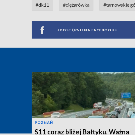
#dk11
#ciężarówka
#tarnowskie g
UDOSTĘPNIJ NA FACEBOOKU
POZNAŃ
S11 coraz bliżej Bałtyku. Ważna