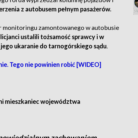
erzenia z autobusem pełnym pasażerów.
mer monitoringu zamontowanego w autobusie
licjanci ustalili tożsamość sprawcy i w
o jego ukaranie do tarnogórskiego sądu
.
nie. Tego nie powinien robić [WIDEO]
i
tni mieszkaniec województwa
powiedzialnym zachowaniem