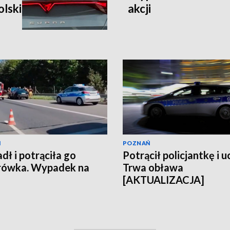
olski
akcji
Ń
POZNAŃ
dł i potrąciła go
Potrącił policjantkę i u
rówka. Wypadek na
Trwa obława
[AKTUALIZACJA]