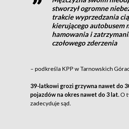
stworzył ogromne niebez
trakcie wyprzedzania ci
kierującego autobusem m
hamowania i zatrzymania
czołowego zderzenia
– podkreśla KPP w Tarnowskich Górac
39-latkowi grozi grzywna nawet do 3
pojazdów na okres nawet do 3 lat.
O t
zadecyduje sąd.