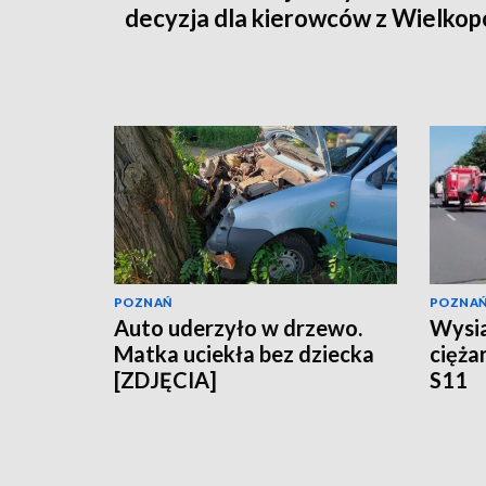
decyzja dla kierowców z Wielkop
POZNAŃ
POZNA
Auto uderzyło w drzewo.
Wysia
Matka uciekła bez dziecka
cięża
[ZDJĘCIA]
S11