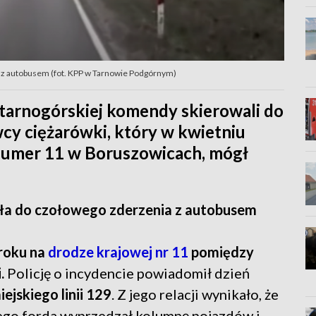
 z autobusem (fot. KPP w Tarnowie Podgórnym)
i tarnogórskiej komendy skierowali do
cy ciężarówki, który w kwietniu
 numer 11 w Boruszowicach, mógł
ła do czołowego zderzenia z autobusem
 roku na
drodze krajowej nr 11
pomiędzy
.
Policję o incydencie powiadomił dzień
ejskiego linii 129
. Z jego relacji wynikało, że
ego forda wyprzedzał kolumnę pojazdów i