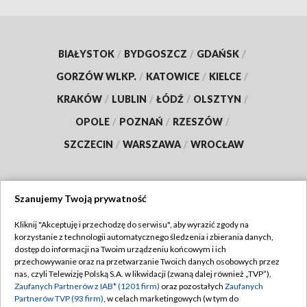
BIAŁYSTOK
/
BYDGOSZCZ
/
GDAŃSK
/
GORZÓW WLKP.
/
KATOWICE
/
KIELCE
/
KRAKÓW
/
LUBLIN
/
ŁÓDŹ
/
OLSZTYN
/
OPOLE
/
POZNAŃ
/
RZESZÓW
/
SZCZECIN
/
WARSZAWA
/
WROCŁAW
Szanujemy Twoją prywatność
Dołącz do nas:
Kliknij "Akceptuję i przechodzę do serwisu", aby wyrazić zgody na
korzystanie z technologii automatycznego śledzenia i zbierania danych,
TVP
dostęp do informacji na Twoim urządzeniu końcowym i ich
Abonament TVP
przechowywanie oraz na przetwarzanie Twoich danych osobowych przez
Regulamin TVP
nas, czyli Telewizję Polską S.A. w likwidacji (zwaną dalej również „TVP”),
Emisja w TVP
Zaufanych Partnerów z IAB* (1201 firm)
oraz pozostałych
Zaufanych
Polityka prywatności
Partnerów TVP (93 firm)
, w celach marketingowych (w tym do
Centrum informacji TVP