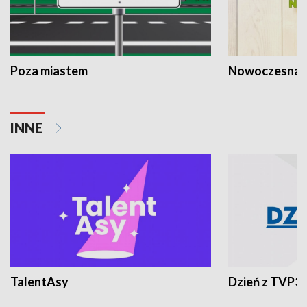
Poza miastem
Nowoczesna 
INNE
TalentAsy
Dzień z TVP3