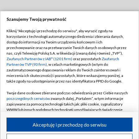
Szanujemy Twoją prywatność
Dołącz do nas:
Kliknij "Akceptuję i przechodzę do serwisu", aby wyrazić zgody na
korzystanie z technologii automatycznego śledzenia i zbierania danych,
TVP
dostęp do informacji na Twoim urządzeniu końcowym i ich
Abonament TVP
przechowywanie oraz na przetwarzanie Twoich danych osobowych przez
Regulamin TVP
nas, czyli Telewizję Polską S.A. w likwidacji (zwaną dalej również „TVP”),
Emisja w TVP
Polityka prywatności
Zaufanych Partnerów z IAB* (1201 firm)
oraz pozostałych
Zaufanych
Partnerów TVP (93 firm)
, w celach marketingowych (w tym do
Centrum informacji TVP
Moje zgody
zautomatyzowanego dopasowania reklam do Twoich zainteresowań i
mierzenia ich skuteczności) i pozostałych, które wskazujemy poniżej, a
Naziemna Telewizja Cyfrowa
Pomoc
także zgody na udostępnianie przez nas identyfikatora PPID do Google.
Sklep TVP
Biuro reklamy
Twoje dane osobowe zbierane podczas odwiedzania przez Ciebie naszych
Rada Programowa
Kontakt
poszczególnych serwisów
zwanych dalej „Portalem”, w tym informacje
zapisywane za pomocą technologii takich jak: pliki cookie, sygnalizatory
System NOS
WWW lub innych podobnych technologii umożliwiających świadczenie
dopasowanych i bezpiecznych usług, personalizację treści oraz reklam,
Informacje o nadawcy
Kanały
udostępnianie funkcji mediów społecznościowych oraz analizowanie
Akceptuję i przechodzę do serwisu
ruchu w Internecie.
Program dla prasy
©2026 Telewizja Polska S.A. w likwidacji
Biuro Reklamy
Twoje dane osobowe zbierane podczas odwiedzania przez Ciebie