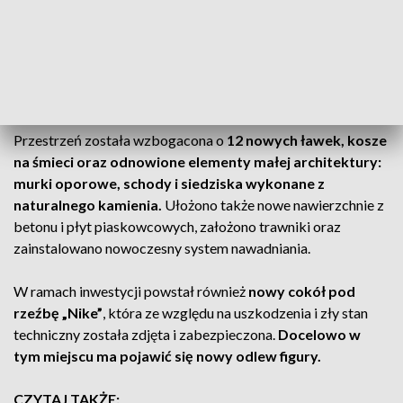
Między Narodami.
W ramach jego realizacji posadzono
blisko pół tysiąca krzewów oraz ponad 6 tys. roślin
okrywowych i pnączy,
wśród których znalazły się m.in.
różaneczniki, barwinki, bluszcz pospolity oraz róże
okrywowe.
Przestrzeń została wzbogacona o
12 nowych ławek, kosze
na śmieci oraz odnowione elementy małej architektury:
murki oporowe, schody i siedziska wykonane z
naturalnego kamienia.
Ułożono także nowe nawierzchnie z
betonu i płyt piaskowcowych, założono trawniki oraz
zainstalowano nowoczesny system nawadniania.
W ramach inwestycji powstał również
nowy cokół pod
rzeźbę „Nike”
, która ze względu na uszkodzenia i zły stan
techniczny została zdjęta i zabezpieczona.
Docelowo w
tym miejscu ma pojawić się nowy odlew figury.
CZYTAJ TAKŻE: