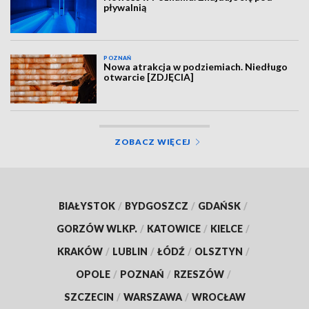
pływalnią
POZNAŃ
Nowa atrakcja w podziemiach. Niedługo
otwarcie [ZDJĘCIA]
ZOBACZ WIĘCEJ
BIAŁYSTOK
/
BYDGOSZCZ
/
GDAŃSK
/
GORZÓW WLKP.
/
KATOWICE
/
KIELCE
/
KRAKÓW
/
LUBLIN
/
ŁÓDŹ
/
OLSZTYN
/
OPOLE
/
POZNAŃ
/
RZESZÓW
/
SZCZECIN
/
WARSZAWA
/
WROCŁAW