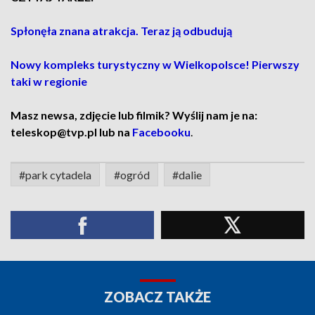
Spłonęła znana atrakcja. Teraz ją odbudują
Nowy kompleks turystyczny w Wielkopolsce! Pierwszy
taki w regionie
Masz newsa, zdjęcie lub filmik? Wyślij nam je na:
teleskop@tvp.pl lub na
Facebooku
.
#park cytadela
#ogród
#dalie
ZOBACZ TAKŻE