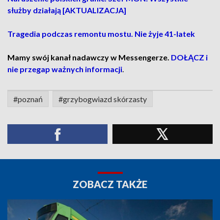
służby działają [AKTUALIZACJA]
Tragedia podczas remontu mostu. Nie żyje 41-latek
Mamy swój kanał nadawczy w Messengerze.
DOŁĄCZ i
nie przegap ważnych informacji
.
#poznań
#grzybogwiazd skórzasty
ZOBACZ TAKŻE