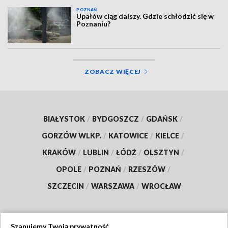
POZNAŃ
Upałów ciąg dalszy. Gdzie schłodzić się w
Poznaniu?
ZOBACZ WIĘCEJ
BIAŁYSTOK
/
BYDGOSZCZ
/
GDAŃSK
/
GORZÓW WLKP.
/
KATOWICE
/
KIELCE
/
KRAKÓW
/
LUBLIN
/
ŁÓDŹ
/
OLSZTYN
/
OPOLE
/
POZNAŃ
/
RZESZÓW
/
SZCZECIN
/
WARSZAWA
/
WROCŁAW
Szanujemy Twoją prywatność