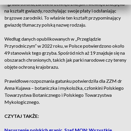
– gruba osłona, zarówno zewnętrzna, jak i wewnętrzna, pęka
na kształt gwiazdy, rozchylając swoje płaty i odsłaniając
brązowe zarodniki. To właśnie ten kształt przypominający
gwiazdę tłumaczy polską nazwę rodzaju.
Według danych opublikowanych w „Przeglądzie
Przyrodniczym” w 2022 roku, w Polsce potwierdzono około
49 stanowisk tego grzyba. Spośród nich aż 19 znajduje się na
obszarach chronionych, takich jak parki narodowe czy tereny
objęte ochroną krajobrazu.
Prawidłowe rozpoznania gatunku potwierdziła dla ZZM dr
Anna Kujawa – botaniczka i mykolożka, członkini Polskiego
Towarzystwa Botanicznego i Polskiego Towarzystwa
Mykologicznego.
CZYTAJ TAKŻE:
Naruszenie polskich granic. Szef MON: Wszystkie