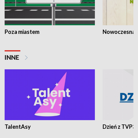
Poza miastem
Nowoczesna 
INNE
TalentAsy
Dzień z TVP3