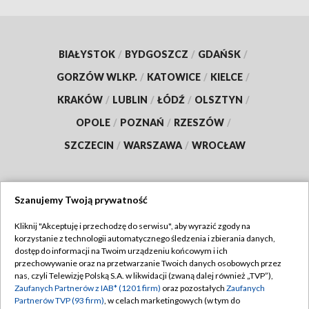
BIAŁYSTOK
/
BYDGOSZCZ
/
GDAŃSK
/
GORZÓW WLKP.
/
KATOWICE
/
KIELCE
/
KRAKÓW
/
LUBLIN
/
ŁÓDŹ
/
OLSZTYN
/
OPOLE
/
POZNAŃ
/
RZESZÓW
/
SZCZECIN
/
WARSZAWA
/
WROCŁAW
Szanujemy Twoją prywatność
Dołącz do nas:
Kliknij "Akceptuję i przechodzę do serwisu", aby wyrazić zgody na
korzystanie z technologii automatycznego śledzenia i zbierania danych,
TVP
dostęp do informacji na Twoim urządzeniu końcowym i ich
Abonament TVP
przechowywanie oraz na przetwarzanie Twoich danych osobowych przez
Regulamin TVP
nas, czyli Telewizję Polską S.A. w likwidacji (zwaną dalej również „TVP”),
Emisja w TVP
Zaufanych Partnerów z IAB* (1201 firm)
oraz pozostałych
Zaufanych
Polityka prywatności
Partnerów TVP (93 firm)
, w celach marketingowych (w tym do
Centrum informacji TVP