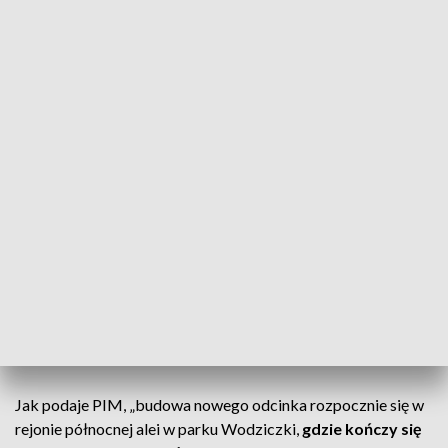
odcinka trasy, między parkiem a ulicą
Pułaskiego. Nowa infrastruktura poprawi
także bezpieczeństwo pieszych i zwiększy
dostępność zielonych terenów
– mówi wiceprezes spółki PIM Tomasz Płóciniczak.
CZYTAJ TAKŻE:
Chroniony ssak w miejskim parku.
Niecodzienny widok [WIDEO]
Tak pobiegnie
Przeprawa ma mieć blisko
70 metrów długości
, 3 metry
szerokości dla rowerów i 2 metry dla pieszych.
Jak podaje PIM, „budowa nowego odcinka rozpocznie się w
rejonie północnej alei w parku Wodziczki,
gdzie kończy się