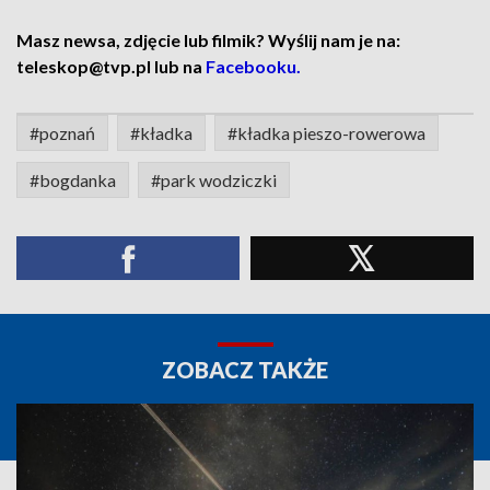
Masz newsa, zdjęcie lub filmik? Wyślij nam je na:
teleskop@tvp.pl lub na
Facebooku.
#poznań
#kładka
#kładka pieszo-rowerowa
#bogdanka
#park wodziczki
ZOBACZ TAKŻE