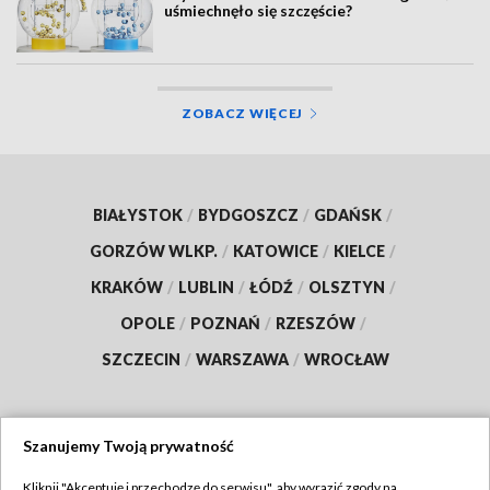
uśmiechnęło się szczęście?
ZOBACZ WIĘCEJ
BIAŁYSTOK
/
BYDGOSZCZ
/
GDAŃSK
/
GORZÓW WLKP.
/
KATOWICE
/
KIELCE
/
KRAKÓW
/
LUBLIN
/
ŁÓDŹ
/
OLSZTYN
/
OPOLE
/
POZNAŃ
/
RZESZÓW
/
SZCZECIN
/
WARSZAWA
/
WROCŁAW
Szanujemy Twoją prywatność
Dołącz do nas:
Kliknij "Akceptuję i przechodzę do serwisu", aby wyrazić zgody na