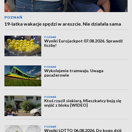
POZNAŃ
19-latka wakacje spędzi w areszcie. Nie działała sama
POZNAŃ
Wyniki Eurojackpot 07.08.2026. Sprawdź
liczby!
POZNAŃ
Wykolejenie tramwaju. Uwaga
pasażerowie
POZNAŃ
Ktoś rzucił siekierą. Mieszkańcy boją się
wyjść z bloku [WIDEO]
POZNAŃ
Wyniki LOTTO 06.08.2026. Do kogo dziś