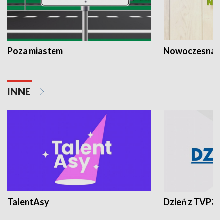
Poza miastem
Nowoczesna 
INNE
TalentAsy
Dzień z TVP3