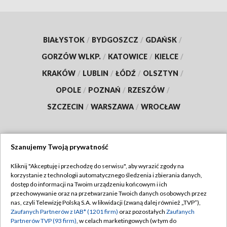
BIAŁYSTOK
/
BYDGOSZCZ
/
GDAŃSK
/
GORZÓW WLKP.
/
KATOWICE
/
KIELCE
/
KRAKÓW
/
LUBLIN
/
ŁÓDŹ
/
OLSZTYN
/
OPOLE
/
POZNAŃ
/
RZESZÓW
/
SZCZECIN
/
WARSZAWA
/
WROCŁAW
Szanujemy Twoją prywatność
Dołącz do nas:
Kliknij "Akceptuję i przechodzę do serwisu", aby wyrazić zgody na
korzystanie z technologii automatycznego śledzenia i zbierania danych,
TVP
dostęp do informacji na Twoim urządzeniu końcowym i ich
Abonament TVP
przechowywanie oraz na przetwarzanie Twoich danych osobowych przez
Regulamin TVP
nas, czyli Telewizję Polską S.A. w likwidacji (zwaną dalej również „TVP”),
Emisja w TVP
Zaufanych Partnerów z IAB* (1201 firm)
oraz pozostałych
Zaufanych
Polityka prywatności
Partnerów TVP (93 firm)
, w celach marketingowych (w tym do
Centrum informacji TVP