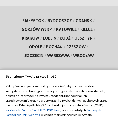
BIAŁYSTOK
/
BYDGOSZCZ
/
GDAŃSK
/
GORZÓW WLKP.
/
KATOWICE
/
KIELCE
/
KRAKÓW
/
LUBLIN
/
ŁÓDŹ
/
OLSZTYN
/
OPOLE
/
POZNAŃ
/
RZESZÓW
/
SZCZECIN
/
WARSZAWA
/
WROCŁAW
Szanujemy Twoją prywatność
Dołącz do nas:
Kliknij "Akceptuję i przechodzę do serwisu", aby wyrazić zgody na
korzystanie z technologii automatycznego śledzenia i zbierania danych,
TVP
dostęp do informacji na Twoim urządzeniu końcowym i ich
Abonament TVP
przechowywanie oraz na przetwarzanie Twoich danych osobowych przez
Regulamin TVP
nas, czyli Telewizję Polską S.A. w likwidacji (zwaną dalej również „TVP”),
Emisja w TVP
Zaufanych Partnerów z IAB* (1201 firm)
oraz pozostałych
Zaufanych
Polityka prywatności
Partnerów TVP (93 firm)
, w celach marketingowych (w tym do
Centrum informacji TVP