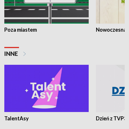
Poza miastem
Nowoczesna 
INNE
TalentAsy
Dzień z TVP3