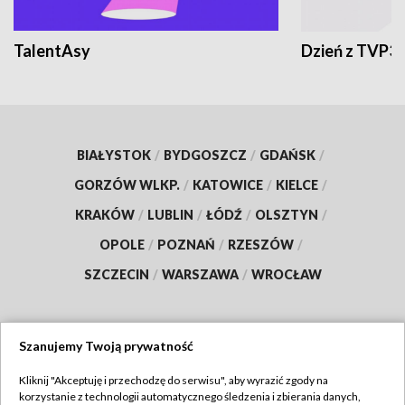
TalentAsy
Dzień z TVP3
BIAŁYSTOK
/
BYDGOSZCZ
/
GDAŃSK
/
GORZÓW WLKP.
/
KATOWICE
/
KIELCE
/
KRAKÓW
/
LUBLIN
/
ŁÓDŹ
/
OLSZTYN
/
OPOLE
/
POZNAŃ
/
RZESZÓW
/
SZCZECIN
/
WARSZAWA
/
WROCŁAW
Szanujemy Twoją prywatność
Dołącz do nas:
Kliknij "Akceptuję i przechodzę do serwisu", aby wyrazić zgody na
korzystanie z technologii automatycznego śledzenia i zbierania danych,
TVP