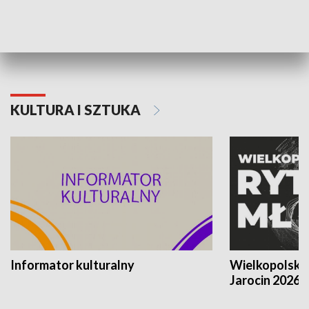
70. rocznica Powstania
Narodowy Dzi
Poznańskiego Czerwca 1956 roku
Powstania Wi
KULTURA I SZTUKA
Informator kulturalny
Wielkopolski
Jarocin 2026