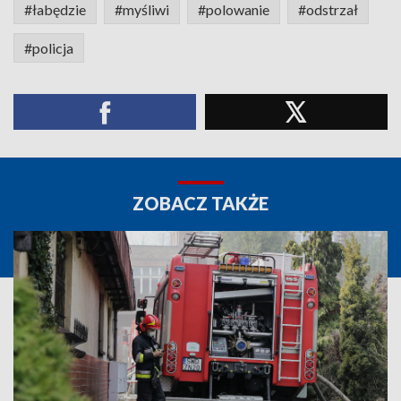
#łabędzie
#myśliwi
#polowanie
#odstrzał
#policja
ZOBACZ TAKŻE