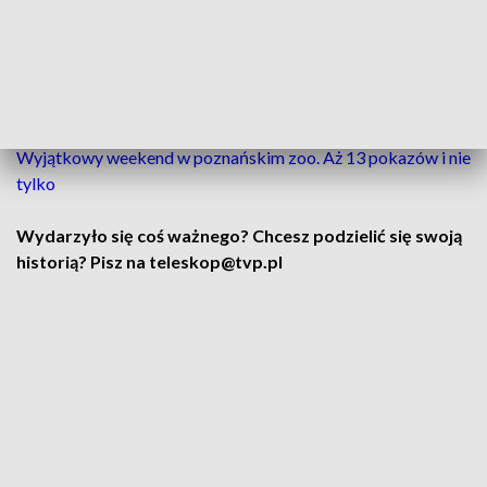
CZYTAJ TAKŻE:
Wyskoczył na jezdnię. Nie przeżył zderzenia z autobusem
[ZDJĘCIA]
Wyjątkowy weekend w poznańskim zoo. Aż 13 pokazów i nie
tylko
Wydarzyło się coś ważnego? Chcesz podzielić się swoją
historią? Pisz na teleskop@tvp.pl