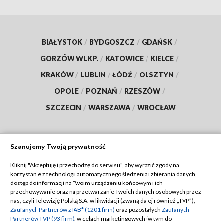
BIAŁYSTOK
/
BYDGOSZCZ
/
GDAŃSK
/
GORZÓW WLKP.
/
KATOWICE
/
KIELCE
/
KRAKÓW
/
LUBLIN
/
ŁÓDŹ
/
OLSZTYN
/
OPOLE
/
POZNAŃ
/
RZESZÓW
/
SZCZECIN
/
WARSZAWA
/
WROCŁAW
Szanujemy Twoją prywatność
Dołącz do nas:
Kliknij "Akceptuję i przechodzę do serwisu", aby wyrazić zgody na
korzystanie z technologii automatycznego śledzenia i zbierania danych,
TVP
dostęp do informacji na Twoim urządzeniu końcowym i ich
Abonament TVP
przechowywanie oraz na przetwarzanie Twoich danych osobowych przez
Regulamin TVP
nas, czyli Telewizję Polską S.A. w likwidacji (zwaną dalej również „TVP”),
Emisja w TVP
Polityka prywatności
Zaufanych Partnerów z IAB* (1201 firm)
oraz pozostałych
Zaufanych
Partnerów TVP (93 firm)
, w celach marketingowych (w tym do