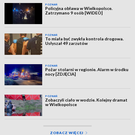
POZNAŃ
Policyjna obława w Wielkopolsce.
Zatrzymano 9 osób [WIDEO]
POZNAŃ
To miała być zwykła kontrola drogowa.
Usłyszał 49 zarzutów
POZNAŃ
Pożar stolarni w regionie. Alarm w środku
nocy [ZDJĘCIA]
POZNAŃ
Zobaczyli ciało w wodzie. Kolejny dramat
w Wielkopolsce
ZOBACZ WIĘCEJ