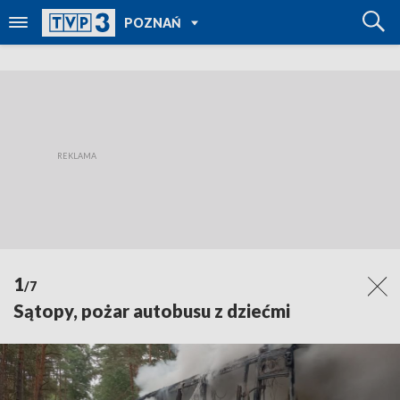
POWRÓT DO
POZNAŃ
TVP REGIONY
1
/7
Sątopy, pożar autobusu z dziećmi