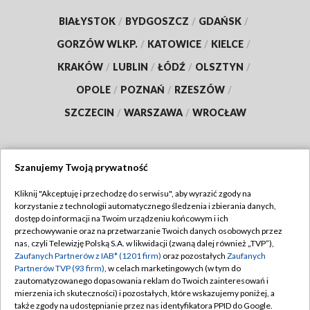
BIAŁYSTOK
/
BYDGOSZCZ
/
GDAŃSK
/
GORZÓW WLKP.
/
KATOWICE
/
KIELCE
/
KRAKÓW
/
LUBLIN
/
ŁÓDŹ
/
OLSZTYN
/
OPOLE
/
POZNAŃ
/
RZESZÓW
/
SZCZECIN
/
WARSZAWA
/
WROCŁAW
Szanujemy Twoją prywatność
Dołącz do nas:
Kliknij "Akceptuję i przechodzę do serwisu", aby wyrazić zgody na
korzystanie z technologii automatycznego śledzenia i zbierania danych,
TVP
dostęp do informacji na Twoim urządzeniu końcowym i ich
Abonament TVP
przechowywanie oraz na przetwarzanie Twoich danych osobowych przez
Regulamin TVP
nas, czyli Telewizję Polską S.A. w likwidacji (zwaną dalej również „TVP”),
Emisja w TVP
Polityka prywatności
Zaufanych Partnerów z IAB* (1201 firm)
oraz pozostałych
Zaufanych
Partnerów TVP (93 firm)
, w celach marketingowych (w tym do
Centrum informacji TVP
Moje zgody
zautomatyzowanego dopasowania reklam do Twoich zainteresowań i
mierzenia ich skuteczności) i pozostałych, które wskazujemy poniżej, a
Naziemna Telewizja Cyfrowa
Pomoc
także zgody na udostępnianie przez nas identyfikatora PPID do Google.