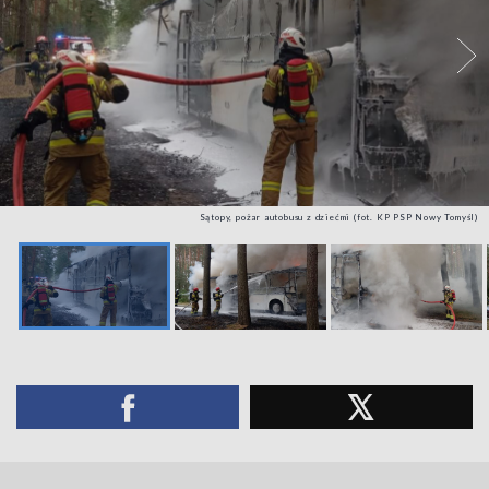
Sątopy, pożar autobusu z dziećmi (fot. KP PSP Nowy Tomyśl)