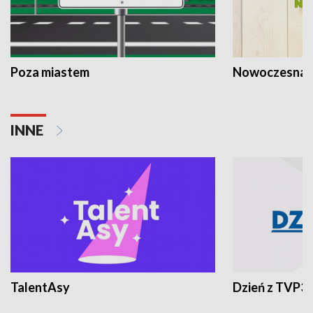
Poza miastem
Nowoczesna 
INNE
TalentAsy
Dzień z TVP3