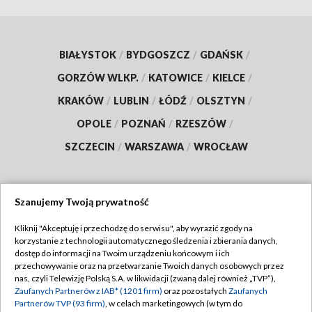
BIAŁYSTOK
/
BYDGOSZCZ
/
GDAŃSK
/
GORZÓW WLKP.
/
KATOWICE
/
KIELCE
/
KRAKÓW
/
LUBLIN
/
ŁÓDŹ
/
OLSZTYN
/
OPOLE
/
POZNAŃ
/
RZESZÓW
/
SZCZECIN
/
WARSZAWA
/
WROCŁAW
Szanujemy Twoją prywatność
Dołącz do nas:
Kliknij "Akceptuję i przechodzę do serwisu", aby wyrazić zgody na
korzystanie z technologii automatycznego śledzenia i zbierania danych,
TVP
dostęp do informacji na Twoim urządzeniu końcowym i ich
Abonament TVP
przechowywanie oraz na przetwarzanie Twoich danych osobowych przez
Regulamin TVP
nas, czyli Telewizję Polską S.A. w likwidacji (zwaną dalej również „TVP”),
Emisja w TVP
Zaufanych Partnerów z IAB* (1201 firm)
oraz pozostałych
Zaufanych
Polityka prywatności
Partnerów TVP (93 firm)
, w celach marketingowych (w tym do
Centrum informacji TVP