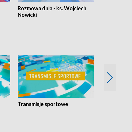
Rozmowa dnia - ks. Wojciech
Euro Fakty
Nowicki
Transmisje sportowe
Reportaże s