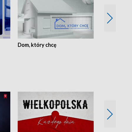
Dom, który chcę
Biznes Wielk