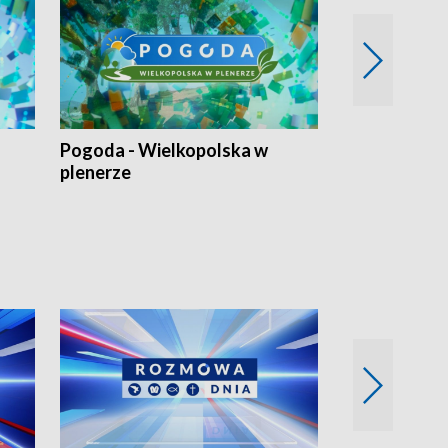
Pogoda - Wielkopolska w
Eko prognoza
plenerze