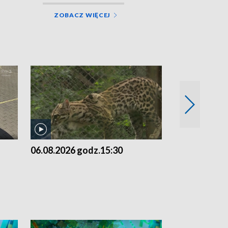
ZOBACZ WIĘCEJ
06.08.2026 godz.15:30
05.08.2026 g