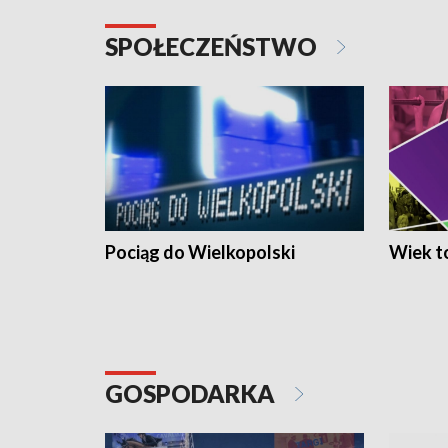
SPOŁECZEŃSTWO
Pociąg do Wielkopolski
Wiek to
GOSPODARKA