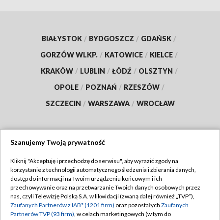
BIAŁYSTOK
/
BYDGOSZCZ
/
GDAŃSK
/
GORZÓW WLKP.
/
KATOWICE
/
KIELCE
/
KRAKÓW
/
LUBLIN
/
ŁÓDŹ
/
OLSZTYN
/
OPOLE
/
POZNAŃ
/
RZESZÓW
/
SZCZECIN
/
WARSZAWA
/
WROCŁAW
Szanujemy Twoją prywatność
Dołącz do nas:
Kliknij "Akceptuję i przechodzę do serwisu", aby wyrazić zgody na
korzystanie z technologii automatycznego śledzenia i zbierania danych,
TVP
dostęp do informacji na Twoim urządzeniu końcowym i ich
Abonament TVP
przechowywanie oraz na przetwarzanie Twoich danych osobowych przez
Regulamin TVP
nas, czyli Telewizję Polską S.A. w likwidacji (zwaną dalej również „TVP”),
Emisja w TVP
Zaufanych Partnerów z IAB* (1201 firm)
oraz pozostałych
Zaufanych
Polityka prywatności
Partnerów TVP (93 firm)
, w celach marketingowych (w tym do
Centrum informacji TVP