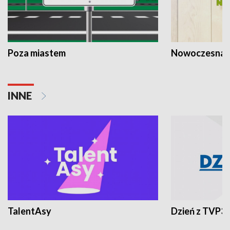
Poza miastem
Nowoczesna 
INNE
TalentAsy
Dzień z TVP3