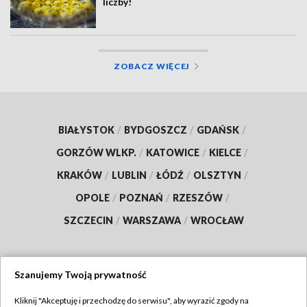
liczby!
ZOBACZ WIĘCEJ
BIAŁYSTOK
/
BYDGOSZCZ
/
GDAŃSK
/
GORZÓW WLKP.
/
KATOWICE
/
KIELCE
/
KRAKÓW
/
LUBLIN
/
ŁÓDŹ
/
OLSZTYN
/
OPOLE
/
POZNAŃ
/
RZESZÓW
/
SZCZECIN
/
WARSZAWA
/
WROCŁAW
Szanujemy Twoją prywatność
Dołącz do nas:
Kliknij "Akceptuję i przechodzę do serwisu", aby wyrazić zgody na