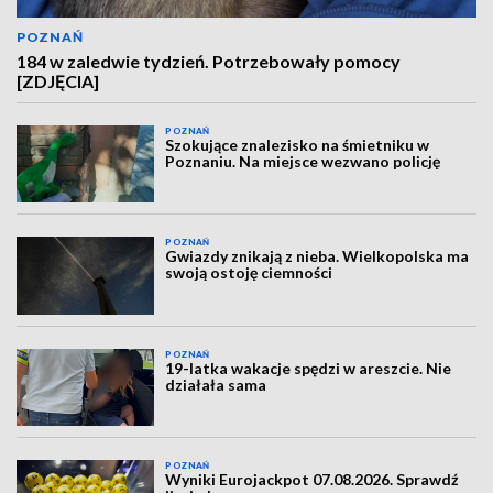
POZNAŃ
184 w zaledwie tydzień. Potrzebowały pomocy
[ZDJĘCIA]
POZNAŃ
Szokujące znalezisko na śmietniku w
Poznaniu. Na miejsce wezwano policję
POZNAŃ
Gwiazdy znikają z nieba. Wielkopolska ma
swoją ostoję ciemności
POZNAŃ
19-latka wakacje spędzi w areszcie. Nie
działała sama
POZNAŃ
Wyniki Eurojackpot 07.08.2026. Sprawdź