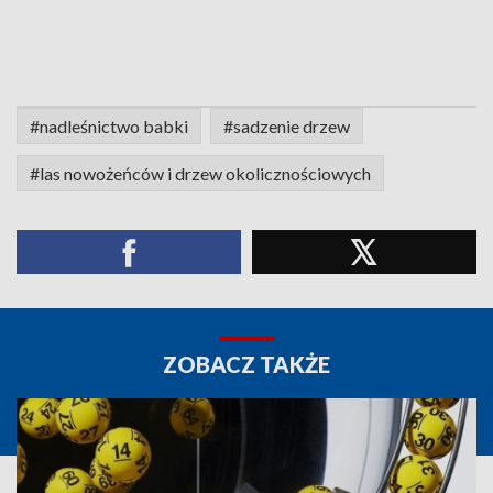
#nadleśnictwo babki
#sadzenie drzew
#las nowożeńców i drzew okolicznościowych
ZOBACZ TAKŻE